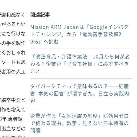
違和感なく
関連記事
スがあるとい
Mission ARM Japanは「Googleインパク
院にも行けな
トチャレンジ」から「電動義手普及率2
0%」へ挑む
性の手を製作
なくおしゃれ
「改正育児・介護休業法」10月から何が変
ピソードもあ
わる？企業が「子育て社員」に必ずすべき
こと
患者用の人工
ダイバーシティって意味あるの？──経産
省“本気の回答”が凄すぎた、日立ら実践内
脳卒中など
容
製作も増えて
企業が作る「女性活躍の制度」が効果ゼロ
6年 患者調
で終わる理由、数字に見えない日本特有の
脳出血などの
問題