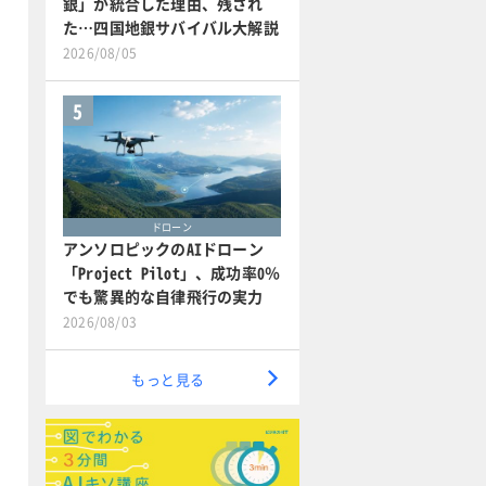
銀」が統合した理由、残され
た…四国地銀サバイバル大解説
2026/08/05
5
ドローン
アンソロピックのAIドローン
「Project Pilot」、成功率0％
でも驚異的な自律飛行の実力
2026/08/03
もっと見る