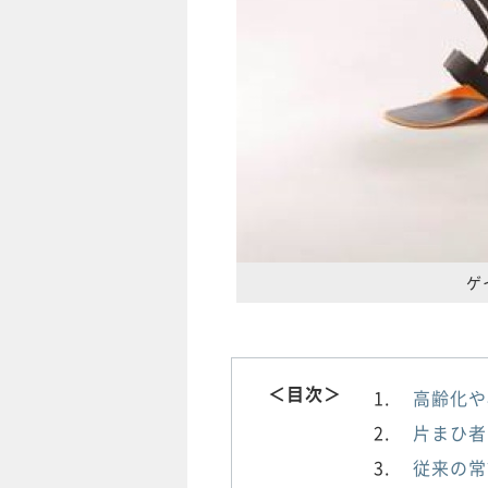
ゲ
＜目次＞
高齢化や
片まひ者
従来の常