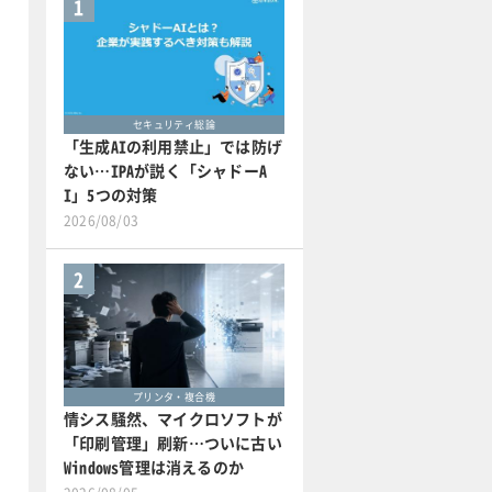
1
セキュリティ総論
「生成AIの利用禁止」では防げ
ない…IPAが説く「シャドーA
I」5つの対策
2026/08/03
2
プリンタ・複合機
情シス騒然、マイクロソフトが
「印刷管理」刷新…ついに古い
Windows管理は消えるのか