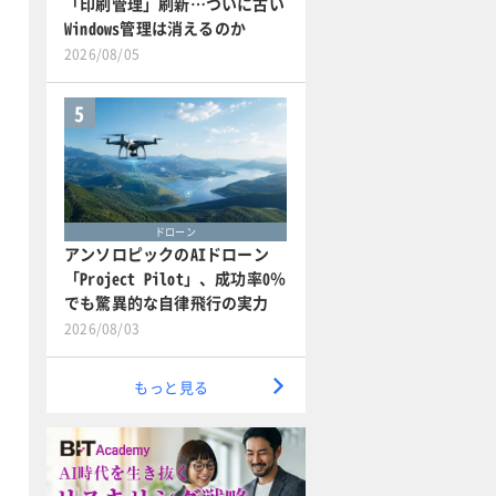
「印刷管理」刷新…ついに古い
Windows管理は消えるのか
2026/08/05
5
ドローン
アンソロピックのAIドローン
「Project Pilot」、成功率0％
でも驚異的な自律飛行の実力
2026/08/03
もっと見る