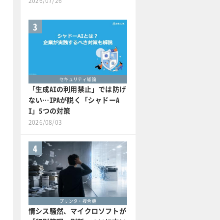
2026/07/26
3
セキュリティ総論
「生成AIの利用禁止」では防げ
ない…IPAが説く「シャドーA
I」5つの対策
2026/08/03
4
プリンタ・複合機
情シス騒然、マイクロソフトが