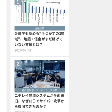
1
金融政策
金融庁も認める“手つかずの3領
域”、地銀・信金がまだ稼げて
いない支援とは？
2026/07/31
2
標的型攻撃・ランサムウェア対策
ニチレイ物流システムが全面復
旧、なぜ10日でサイバー攻撃か
ら復旧できたのか？