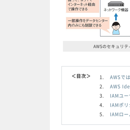
AWSのセキュリ
＜目次＞
AWSで
AWS Ide
IAMユ
IAMポ
IAMロ