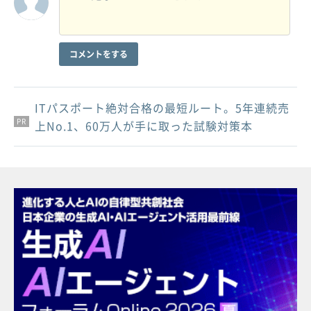
コメントをする
ITパスポート絶対合格の最短ルート。5年連続売
PR
PR
PR
上No.1、60万人が手に取った試験対策本