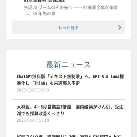
生成 AI ブームのその先へ ── AI 産業全体を俯瞰
し、35 年先の事
もっと見る
最新ニュース
ChatGPT無料版「テキスト無制限」へ、GPT-5.6 Luna標
準化し「Think」も来週導入予定
2026/08/07 20:09
大林組、4～6月営業益2倍超 国内建築がけん引、受注
減でも採算改善くっきり
2026/08/07 17:10
好調フジクラ、経常利益2.7倍…通期4,530億円へ上方