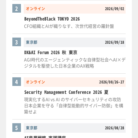
2
オンライン
2026/09/02
BeyondTheBlack TOKYO 2026
CFO組織とAIが織りなす、次世代経営の羅針盤
3
東京都
2026/09/18
DX&AI Forum 2026 秋 東京
AGI時代のエージェンティックな自律型社会へAI×デ
ジタルを駆使した日本企業のAX戦略
4
オンライン
2026/08/26-27
Security Management Conference 2026 夏
現実化するAI vs AI のサイバーセキュリティの攻防
日本企業を守る「自律型能動的サイバー防御」を構
築せよ
5
東京都
2026/08/28
AI産業戦略 実践講座