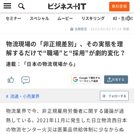
無料登録
セミナー
スペシャル
ムービー
リスキリング
AI・生成AI
会員限定
2022/03/02 07:10 掲載
物流現場の「非正規差別」、その実態を理
解するだけで“職場”と“採用”が劇的変化？
連載：「日本の物流現場から」
共有する
流通・小売業界
フォローする
物流業界で今、非正規雇用労働者に関する議論が過
熱している。2021年11月に発生した日立物流西日本
の物流センター火災は医薬品供給体制に少なからぬ