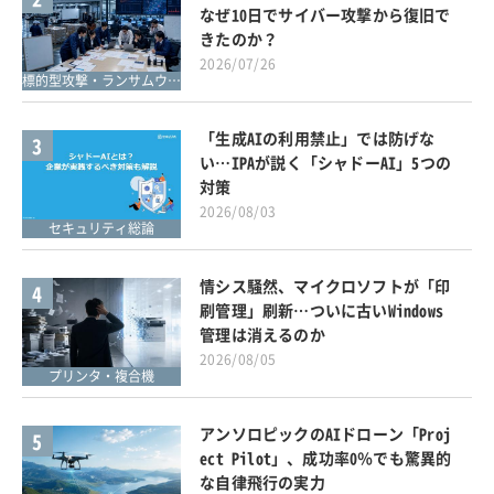
なぜ10日でサイバー攻撃から復旧で
きたのか？
2026/07/26
標的型攻撃・ランサムウェア対策
「生成AIの利用禁止」では防げな
3
い…IPAが説く「シャドーAI」5つの
対策
2026/08/03
セキュリティ総論
情シス騒然、マイクロソフトが「印
4
刷管理」刷新…ついに古いWindows
管理は消えるのか
2026/08/05
プリンタ・複合機
アンソロピックのAIドローン「Proj
5
ect Pilot」、成功率0％でも驚異的
な自律飛行の実力