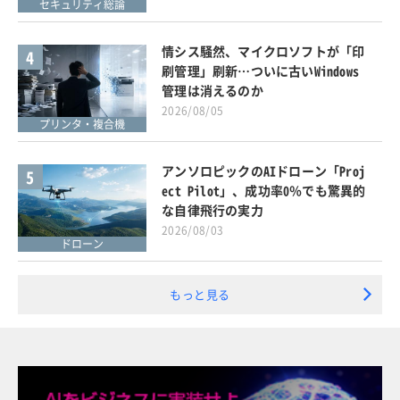
セキュリティ総論
情シス騒然、マイクロソフトが「印
4
刷管理」刷新…ついに古いWindows
管理は消えるのか
2026/08/05
プリンタ・複合機
アンソロピックのAIドローン「Proj
5
ect Pilot」、成功率0％でも驚異的
な自律飛行の実力
2026/08/03
ドローン
もっと見る