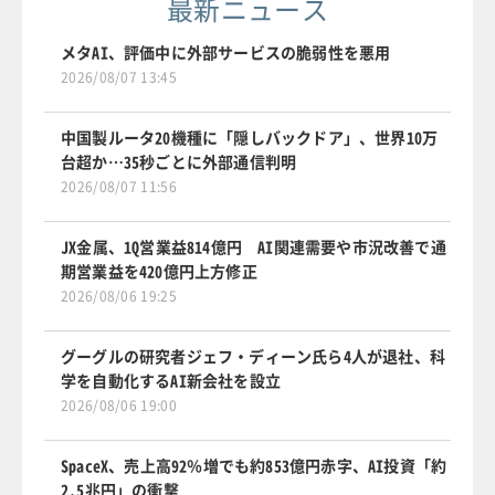
最新ニュース
メタAI、評価中に外部サービスの脆弱性を悪用
2026/08/07 13:45
中国製ルータ20機種に「隠しバックドア」、世界10万
台超か…35秒ごとに外部通信判明
2026/08/07 11:56
JX金属、1Q営業益814億円 AI関連需要や市況改善で通
期営業益を420億円上方修正
2026/08/06 19:25
グーグルの研究者ジェフ・ディーン氏ら4人が退社、科
学を自動化するAI新会社を設立
2026/08/06 19:00
SpaceX、売上高92％増でも約853億円赤字、AI投資「約
2.5兆円」の衝撃