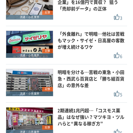
企業」を16億円で買収？ 狙う
「売却前データ」の正体
記事
3
流通・小売業界
「外食離れ」で明暗…他社は苦戦
もマック・サイゼ・日高屋の客数
が増え続けるワケ
記事
6
流通・小売業界
明暗を分ける…苦戦の東急・小田
急・西武ら百貨店と「勝ち組百貨
店」の意外な差
記事
5
流通・小売業界
2期連続1兆円超…「コスモス薬
品」はなぜ強い？マツキヨ・ツル
ハらと“異なる稼ぎ方”
記事
6
流通・小売業界