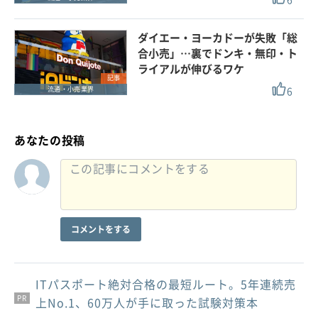
ダイエー・ヨーカドーが失敗「総
合小売」…裏でドンキ・無印・ト
ライアルが伸びるワケ
記事
6
流通・小売業界
あなたの投稿
コメントをする
ITパスポート絶対合格の最短ルート。5年連続売
PR
PR
PR
上No.1、60万人が手に取った試験対策本