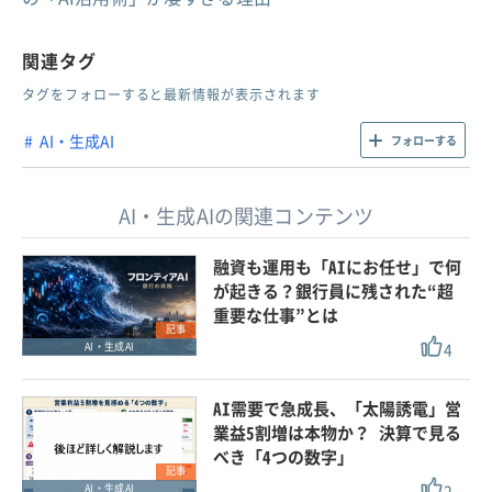
関連タグ
タグをフォローすると最新情報が表示されます
AI・生成AI
フォローする
AI・生成AIの関連コンテンツ
融資も運用も「AIにお任せ」で何
が起きる？銀行員に残された“超
重要な仕事”とは
記事
4
AI・生成AI
AI需要で急成長、「太陽誘電」営
業益5割増は本物か？ 決算で見る
べき「4つの数字」
記事
2
AI・生成AI