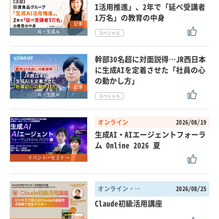
I活用推進」、2年で「延べ受講者
1万名」の教育の中身
記事
AI・生成AI
幹部30名超に対面説得…JR西日本
に生成AIを定着させた「社員の心
の動かし方」
記事
AI・生成AI
オンライン
2026/08/19
生成AI・AIエージェントフォーラ
ム Online 2026 夏
イベント・セミナー
オンライン・東京都
2026/08/25
Claude初級活用講座