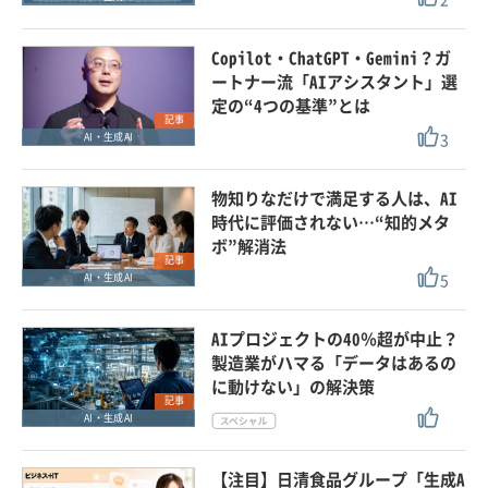
Copilot・ChatGPT・Gemini？ガ
ートナー流「AIアシスタント」選
定の“4つの基準”とは
記事
3
AI・生成AI
物知りなだけで満足する人は、AI
時代に評価されない…“知的メタ
ボ”解消法
記事
5
AI・生成AI
AIプロジェクトの40％超が中止？
製造業がハマる「データはあるの
に動けない」の解決策
記事
AI・生成AI
【注目】日清食品グループ「生成A