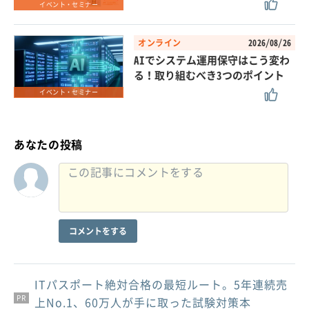
イベント・セミナー
オンライン
2026/08/26
AIでシステム運用保守はこう変わ
る！取り組むべき3つのポイント
イベント・セミナー
あなたの投稿
コメントをする
ITパスポート絶対合格の最短ルート。5年連続売
PR
PR
PR
上No.1、60万人が手に取った試験対策本