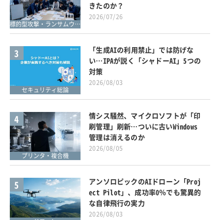
きたのか？
2026/07/26
標的型攻撃・ランサムウェア対策
「生成AIの利用禁止」では防げな
3
い…IPAが説く「シャドーAI」5つの
対策
2026/08/03
セキュリティ総論
情シス騒然、マイクロソフトが「印
4
刷管理」刷新…ついに古いWindows
管理は消えるのか
2026/08/05
プリンタ・複合機
アンソロピックのAIドローン「Proj
5
ect Pilot」、成功率0％でも驚異的
な自律飛行の実力
2026/08/03