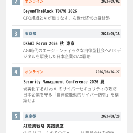
2
オンライン
2026/09/02
BeyondTheBlack TOKYO 2026
CFO組織とAIが織りなす、次世代経営の羅針盤
3
東京都
2026/09/18
DX&AI Forum 2026 秋 東京
AGI時代のエージェンティックな自律型社会へAI×デ
ジタルを駆使した日本企業のAX戦略
4
オンライン
2026/08/26-27
Security Management Conference 2026 夏
現実化するAI vs AI のサイバーセキュリティの攻防
日本企業を守る「自律型能動的サイバー防御」を構
築せよ
5
東京都
2026/08/28
AI産業戦略 実践講座
生成 AI ブームのその先へ ── AI 産業全体を俯瞰