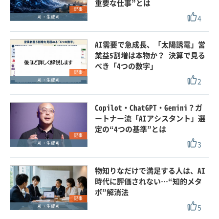
重要な仕事”とは
記事
4
AI・生成AI
AI需要で急成長、「太陽誘電」営
業益5割増は本物か？ 決算で見る
べき「4つの数字」
記事
2
AI・生成AI
Copilot・ChatGPT・Gemini？ガ
ートナー流「AIアシスタント」選
定の“4つの基準”とは
記事
3
AI・生成AI
物知りなだけで満足する人は、AI
時代に評価されない…“知的メタ
ボ”解消法
記事
5
AI・生成AI