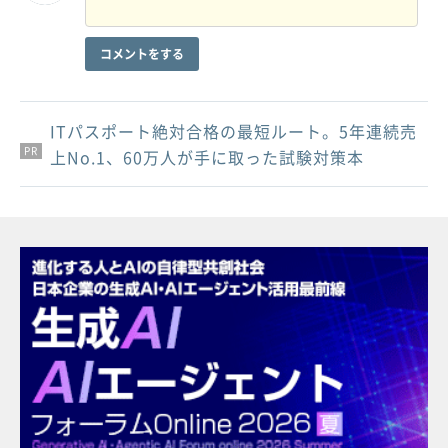
コメントをする
ITパスポート絶対合格の最短ルート。5年連続売
PR
PR
PR
上No.1、60万人が手に取った試験対策本