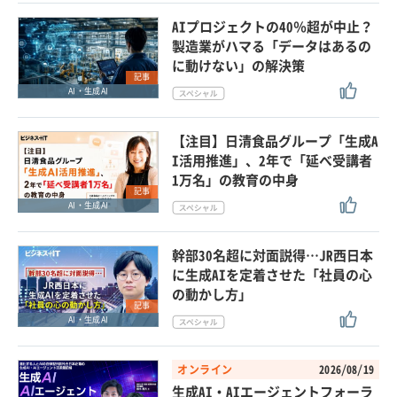
AIプロジェクトの40％超が中止？
製造業がハマる「データはあるの
に動けない」の解決策
記事
AI・生成AI
【注目】日清食品グループ「生成A
I活用推進」、2年で「延べ受講者
1万名」の教育の中身
記事
AI・生成AI
幹部30名超に対面説得…JR西日本
に生成AIを定着させた「社員の心
の動かし方」
記事
AI・生成AI
オンライン
2026/08/19
生成AI・AIエージェントフォーラ