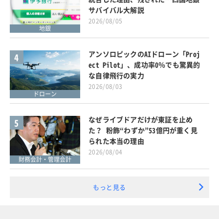
サバイバル大解説
2026/08/05
地銀
アンソロピックのAIドローン「Proj
4
ect Pilot」、成功率0％でも驚異的
な自律飛行の実力
2026/08/03
ドローン
なぜライブドアだけが東証を止め
5
た？ 粉飾“わずか”53億円が重く見
られた本当の理由
2026/08/04
財務会計・管理会計
もっと見る