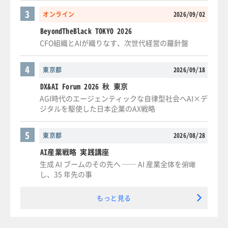
3
オンライン
2026/09/02
BeyondTheBlack TOKYO 2026
CFO組織とAIが織りなす、次世代経営の羅針盤
4
東京都
2026/09/18
DX&AI Forum 2026 秋 東京
AGI時代のエージェンティックな自律型社会へAI×デ
ジタルを駆使した日本企業のAX戦略
5
東京都
2026/08/28
AI産業戦略 実践講座
生成 AI ブームのその先へ ── AI 産業全体を俯瞰
し、35 年先の事
もっと見る