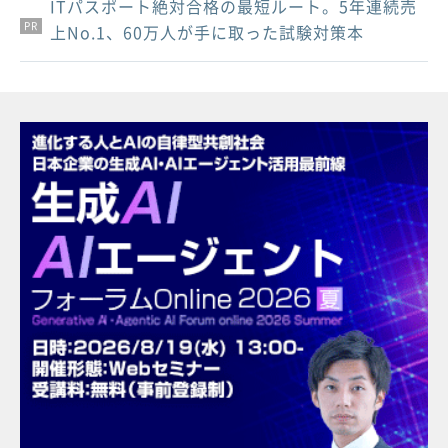
ITパスポート絶対合格の最短ルート。5年連続売
PR
PR
PR
上No.1、60万人が手に取った試験対策本