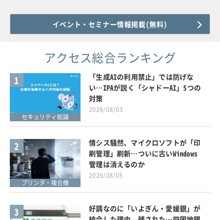
イベント・セミナー情報掲載(無料)
アクセス総合ランキング
「生成AIの利用禁止」では防げな
1
い…IPAが説く「シャドーAI」5つの
対策
2026/08/03
セキュリティ総論
情シス騒然、マイクロソフトが「印
2
刷管理」刷新…ついに古いWindows
管理は消えるのか
2026/08/05
プリンタ・複合機
好調なのに「いよぎん・愛媛銀」が
3
統合した理由、残された…四国地銀