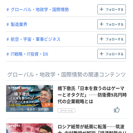
グローバル・地政学・国際情勢
フォローする
製造業界
フォローする
航空・宇宙・軍事ビジネス
フォローする
IT戦略・IT投資・DX
フォローする
グローバル・地政学・国際情勢の関連コンテンツ
橋下徹氏「日本を救うのはゲーマ
ーとオタクだ」──防衛費9兆円時
代の企業戦略とは
記事
グローバル・地政学・国際情勢
ロシア紙幣が紙屑に転落……筑波
大 中村教授が解説「経済制裁のリ