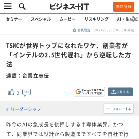
無料登録
セミナー
スペシャル
ムービー
リスキリング
AI・生成AI
会員限定
2024/05/02 06:10 掲載
TSMCが世界トップになれたワケ、創業者が
「インテルの2.5世代遅れ」から逆転した方
法
連載：企業立志伝
共有する
2
リーダーシップ
フォローする
昨今のAIの急成長を後押しする半導体業界。かつ
て、同業界では設計から製造まですべてを自社で行