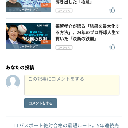
導き出した「極意」
記事
リーダーシップ
福留孝介が語る「結果を最大化す
る方法」、24年のプロ野球人生で
貫いた「決断の鉄則」
記事
リーダーシップ
あなたの投稿
コメントをする
ITパスポート絶対合格の最短ルート。5年連続売