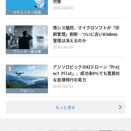
対策
2026/08/03
セキュリティ総論
情シス騒然、マイクロソフトが「印
4
刷管理」刷新…ついに古いWindows
管理は消えるのか
2026/08/05
プリンタ・複合機
アンソロピックのAIドローン「Proj
5
ect Pilot」、成功率0％でも驚異的
な自律飛行の実力
2026/08/03
ドローン
もっと見る