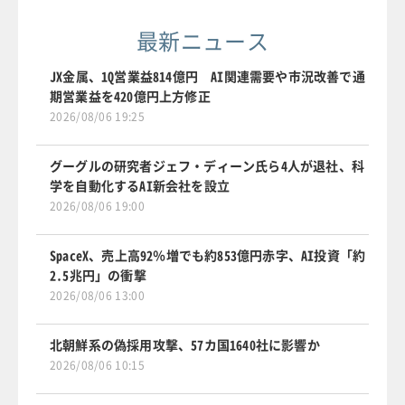
最新ニュース
JX金属、1Q営業益814億円 AI関連需要や市況改善で通
期営業益を420億円上方修正
2026/08/06 19:25
グーグルの研究者ジェフ・ディーン氏ら4人が退社、科
学を自動化するAI新会社を設立
2026/08/06 19:00
SpaceX、売上高92％増でも約853億円赤字、AI投資「約
2.5兆円」の衝撃
2026/08/06 13:00
北朝鮮系の偽採用攻撃、57カ国1640社に影響か
2026/08/06 10:15