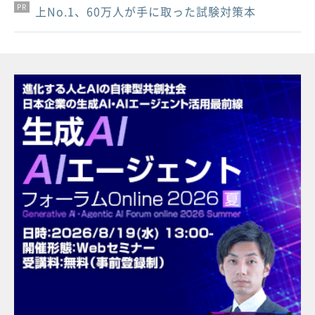
PR
PR
PR
上No.1、60万人が手に取った試験対策本