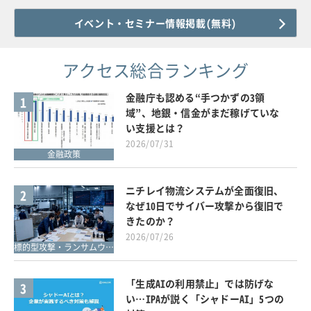
イベント・セミナー情報掲載(無料)
アクセス総合ランキング
金融庁も認める“手つかずの3領
1
域”、地銀・信金がまだ稼げていな
い支援とは？
2026/07/31
金融政策
ニチレイ物流システムが全面復旧、
2
なぜ10日でサイバー攻撃から復旧で
きたのか？
2026/07/26
標的型攻撃・ランサムウェア対策
「生成AIの利用禁止」では防げな
3
い…IPAが説く「シャドーAI」5つの