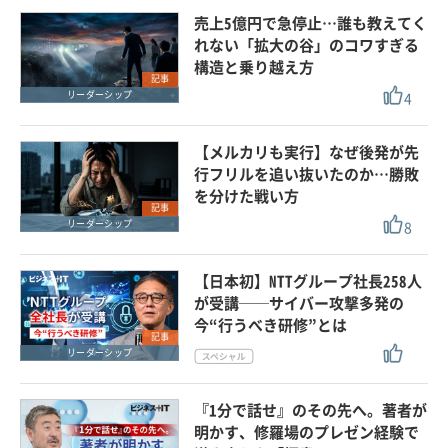
売上5億円で急停止…誰も教えてく
れない「拡大の谷」のコワすぎる
構造と乗り越え方
記事
4
リーダーシップ
【メルカリも実行】なぜ後発が先
行フリルを追い抜いたのか…勝敗
を分けた戦い方
記事
8
リーダーシップ
【日本初】NTTグループ社長258人
が受講──サイバー攻撃多発の
今“行うべき研修”とは
記事
リーダーシップ
『1分で話せ』のその先へ。著者が
明かす、修羅場のプレゼン経験で