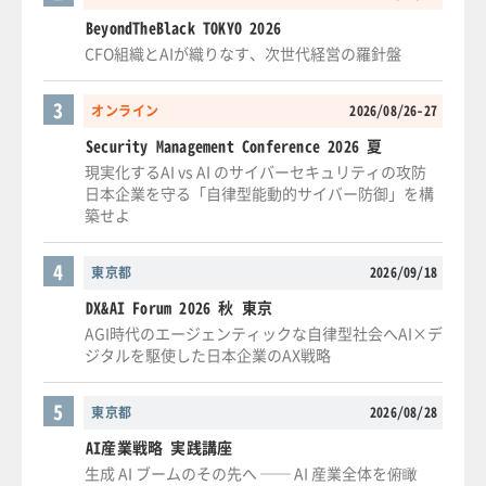
BeyondTheBlack TOKYO 2026
CFO組織とAIが織りなす、次世代経営の羅針盤
3
オンライン
2026/08/26-27
Security Management Conference 2026 夏
現実化するAI vs AI のサイバーセキュリティの攻防
日本企業を守る「自律型能動的サイバー防御」を構
築せよ
4
東京都
2026/09/18
DX&AI Forum 2026 秋 東京
AGI時代のエージェンティックな自律型社会へAI×デ
ジタルを駆使した日本企業のAX戦略
5
東京都
2026/08/28
AI産業戦略 実践講座
生成 AI ブームのその先へ ── AI 産業全体を俯瞰