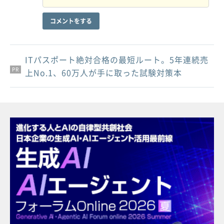
コメントをする
ITパスポート絶対合格の最短ルート。5年連続売
PR
PR
PR
上No.1、60万人が手に取った試験対策本