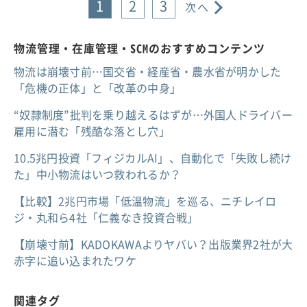
1
2
3
次へ
物流管理・在庫管理・SCMのおすすめコンテンツ
物流は崩壊寸前…国交省・経産省・農水省が明かした
「危機の正体」と「改革の中身」
“奴隷制度”批判を乗り越えるはずが…外国人ドライバー
雇用に潜む「残酷な落とし穴」
10.5兆円投資「フィジカルAI」、自動化で「失敗し続け
た」中小物流はいつ救われるか？
【比較】2兆円市場「低温物流」を巡る、ニチレイロ
ジ・丸和ら4社「仁義なき投資合戦」
【崩壊寸前】KADOKAWAよりヤバい？出版業界2社が大
赤字に追い込まれたワケ
関連タグ