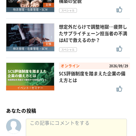
構築の全貌
記事
物流管理・在庫管理・SCM
想定外だらけで調整地獄…疲弊し
たサプライチェーン担当者の不満
はAIで救えるのか？
記事
物流管理・在庫管理・SCM
オンライン
2026/09/29
SCS評価制度を踏まえた企業の備
え方とは
イベント・セミナー
あなたの投稿