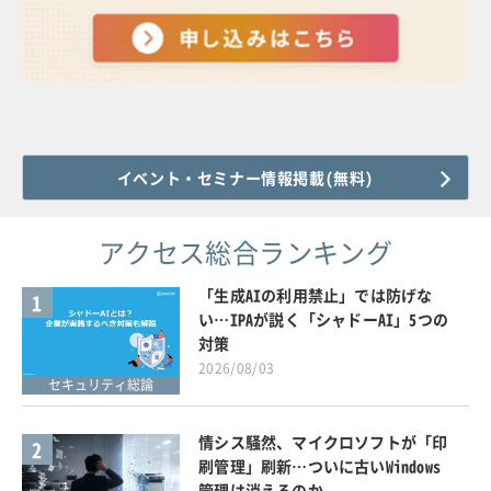
イベント・セミナー情報掲載(無料)
アクセス総合ランキング
「生成AIの利用禁止」では防げな
1
い…IPAが説く「シャドーAI」5つの
対策
2026/08/03
セキュリティ総論
情シス騒然、マイクロソフトが「印
2
刷管理」刷新…ついに古いWindows
管理は消えるのか