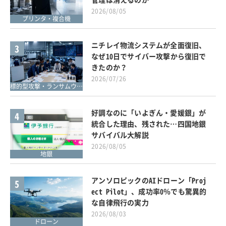
2026/08/05
プリンタ・複合機
ニチレイ物流システムが全面復旧、
3
なぜ10日でサイバー攻撃から復旧で
きたのか？
2026/07/26
標的型攻撃・ランサムウェア対策
好調なのに「いよぎん・愛媛銀」が
4
統合した理由、残された…四国地銀
サバイバル大解説
2026/08/05
地銀
アンソロピックのAIドローン「Proj
5
ect Pilot」、成功率0％でも驚異的
な自律飛行の実力
2026/08/03
ドローン