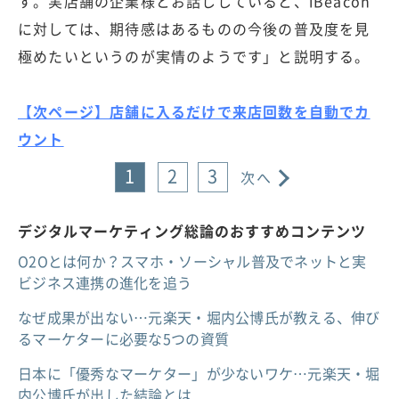
す。実店舗の企業様とお話ししていると、iBeacon
に対しては、期待感はあるものの今後の普及度を見
極めたいというのが実情のようです」と説明する。
【次ページ】店舗に入るだけで来店回数を自動でカ
ウント
1
2
3
次へ
デジタルマーケティング総論のおすすめコンテンツ
O2Oとは何か？スマホ・ソーシャル普及でネットと実
ビジネス連携の進化を追う
なぜ成果が出ない…元楽天・堀内公博氏が教える、伸び
るマーケターに必要な5つの資質
日本に「優秀なマーケター」が少ないワケ…元楽天・堀
内公博氏が出した結論とは