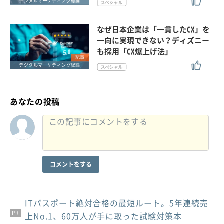
デジタルマーケティング総論
なぜ日本企業は「一貫したCX」を
一向に実現できない？ディズニー
も採用「CX爆上げ法」
記事
デジタルマーケティング総論
あなたの投稿
コメントをする
ITパスポート絶対合格の最短ルート。5年連続売
PR
PR
PR
上No.1、60万人が手に取った試験対策本