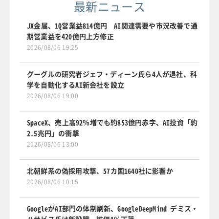
最新ニュース
JX金属、1Q営業益814億円 AI関連需要や市況改善で通
期営業益を420億円上方修正
2026/08/06 19:25
グーグルの研究者ジェフ・ディーン氏ら4人が退社、科
学を自動化するAI新会社を設立
2026/08/06 19:00
SpaceX、売上高92％増でも約853億円赤字、AI投資「約
2.5兆円」の衝撃
2026/08/06 13:00
北朝鮮系の偽採用攻撃、57カ国1640社に影響か
2026/08/06 10:15
GoogleがAI部門の体制刷新、GoogleDeepMind デミス・
ハサビス氏は新設職、株価4％下落