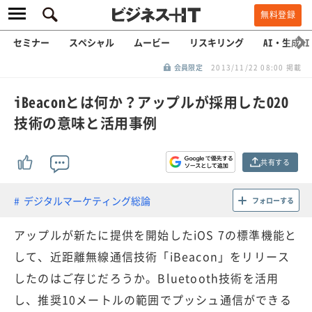
無料登録
セミナー
スペシャル
ムービー
リスキリング
AI・生成AI
会員限定
2013/11/22 08:00 掲載
iBeaconとは何か？アップルが採用したO2O
技術の意味と活用事例
共有する
デジタルマーケティング総論
フォローする
アップルが新たに提供を開始したiOS 7の標準機能と
して、近距離無線通信技術「iBeacon」をリリース
したのはご存じだろうか。Bluetooth技術を活用
し、推奨10メートルの範囲でプッシュ通信ができる