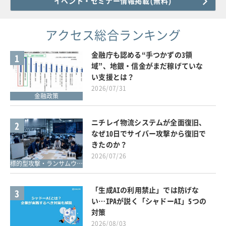
イベント・セミナー情報掲載(無料)
アクセス総合ランキング
金融庁も認める“手つかずの3領
1
域”、地銀・信金がまだ稼げていな
い支援とは？
2026/07/31
金融政策
ニチレイ物流システムが全面復旧、
2
なぜ10日でサイバー攻撃から復旧で
きたのか？
2026/07/26
標的型攻撃・ランサムウェア対策
「生成AIの利用禁止」では防げな
3
い…IPAが説く「シャドーAI」5つの
対策
2026/08/03