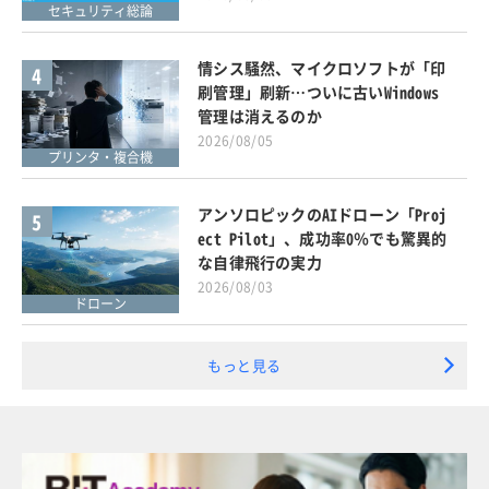
セキュリティ総論
情シス騒然、マイクロソフトが「印
4
刷管理」刷新…ついに古いWindows
管理は消えるのか
2026/08/05
プリンタ・複合機
アンソロピックのAIドローン「Proj
5
ect Pilot」、成功率0％でも驚異的
な自律飛行の実力
2026/08/03
ドローン
もっと見る