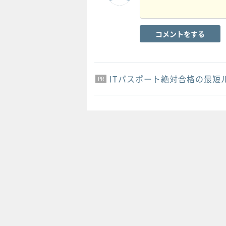
コメントをする
ITパスポート絶対合格の最短
PR
PR
PR