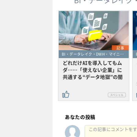
BI・データレイク
記事
BI・データレイク・DWH・マイニング
どれだけAIを導入してもム
ダ……「使えない企業」に
共通する“データ地獄”の闇
あなたの投稿