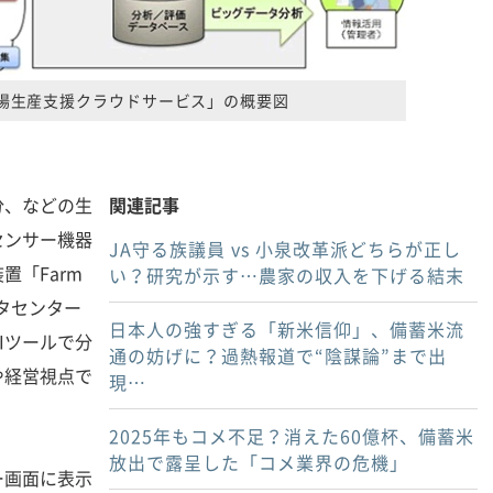
場生産支援クラウドサービス」の概要図
、などの生
関連記事
センサー機器
JA守る族議員 vs 小泉改革派どちらが正し
置「Farm
い？研究が示す…農家の収入を下げる結末
ータセンター
日本人の強すぎる「新米信仰」、備蓄米流
Iツールで分
通の妨げに？過熱報道で“陰謀論”まで出
や経営視点で
現…
2025年もコメ不足？消えた60億杯、備蓄米
放出で露呈した「コメ業界の危機」
画面に表示