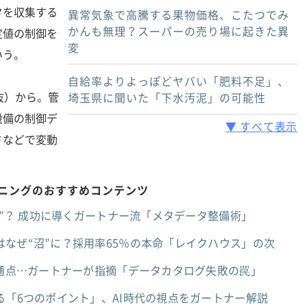
タを収集する
異常気象で高騰する果物価格、こたつでみ
かんも無理？スーパーの売り場に起きた異
定値の制御を
変
いう。
自給率よりよっぽどヤバい「肥料不足」、
抜）から。管
埼玉県に聞いた「下水汚泥」の可能性
設備の制御デ
▼ すべて表示
さなどで変動
イニングのおすすめコンテンツ
死”？ 成功に導くガートナー流「メタデータ整備術」
なぜ“沼”に？採用率65％の本命「レイクハウス」の次
共通点…ガートナーが指摘「データカタログ失敗の罠」
る「6つのポイント」、AI時代の視点をガートナー解説