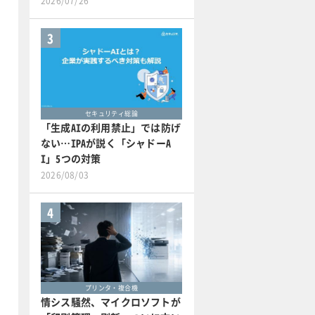
2026/07/26
3
セキュリティ総論
「生成AIの利用禁止」では防げ
ない…IPAが説く「シャドーA
I」5つの対策
2026/08/03
4
プリンタ・複合機
情シス騒然、マイクロソフトが