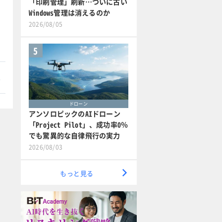
「印刷管理」刷新…ついに古い
Windows管理は消えるのか
2026/08/05
5
本
ドローン
アンソロピックのAIドローン
「Project Pilot」、成功率0％
でも驚異的な自律飛行の実力
2026/08/03
もっと見る