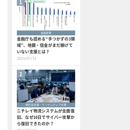
1
金融政策
金融庁も認める“手つかずの3領
域”、地銀・信金がまだ稼げて
いない支援とは？
2026/07/31
2
標的型攻撃・ランサムウェア対策
ニチレイ物流システムが全面復
旧、なぜ10日でサイバー攻撃か
ら復旧できたのか？