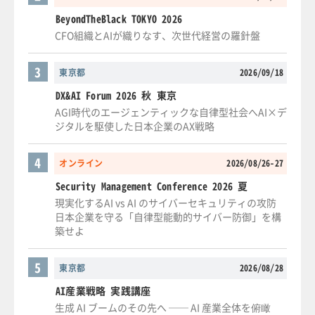
BeyondTheBlack TOKYO 2026
CFO組織とAIが織りなす、次世代経営の羅針盤
3
東京都
2026/09/18
DX&AI Forum 2026 秋 東京
AGI時代のエージェンティックな自律型社会へAI×デ
ジタルを駆使した日本企業のAX戦略
4
オンライン
2026/08/26-27
Security Management Conference 2026 夏
現実化するAI vs AI のサイバーセキュリティの攻防
日本企業を守る「自律型能動的サイバー防御」を構
築せよ
5
東京都
2026/08/28
AI産業戦略 実践講座
生成 AI ブームのその先へ ── AI 産業全体を俯瞰