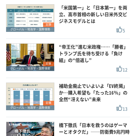
「米国第一」と「日本第一」を両
立、高市首相の新しい日米外交ビ
ジネスモデルとは
記事
5
グローバル・地政学・国際情勢
“帝王化”進む米政権……「勝者」
トランプ氏を待ち受ける「負け
組」の“倍返し”
記事
12
グローバル・地政学・国際情勢
補助金廃止でいよいよ「EV終焉」
か…購入希望も「たった16％」の
全然“冴えない”未来
記事
13
グローバル・地政学・国際情勢
橋下徹氏「日本を救うのはゲーマ
ーとオタクだ」──防衛費9兆円時