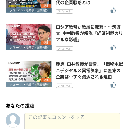
代の企業戦略とは
記事
グローバル・地政学・国際情勢
ロシア紙幣が紙屑に転落……筑波
大 中村教授が解説「経済制裁のリ
アルな影響」
記事
グローバル・地政学・国際情勢
慶應 白井教授が警告、「関税地獄
×デジタル×異常気象」に無策の
企業は…すぐ淘汰される理由
記事
グローバル・地政学・国際情勢
あなたの投稿