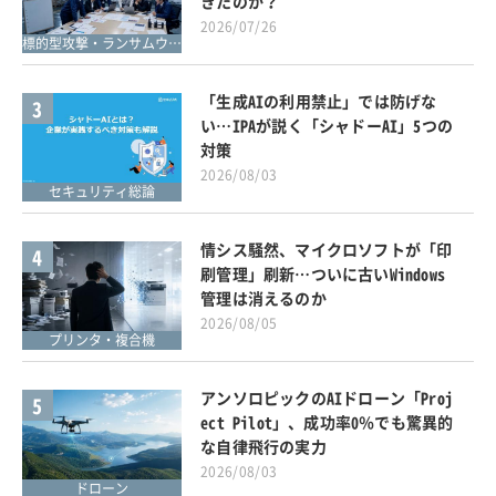
きたのか？
2026/07/26
標的型攻撃・ランサムウェア対策
「生成AIの利用禁止」では防げな
3
い…IPAが説く「シャドーAI」5つの
対策
2026/08/03
セキュリティ総論
情シス騒然、マイクロソフトが「印
4
刷管理」刷新…ついに古いWindows
管理は消えるのか
2026/08/05
プリンタ・複合機
アンソロピックのAIドローン「Proj
5
ect Pilot」、成功率0％でも驚異的
な自律飛行の実力
2026/08/03
ドローン