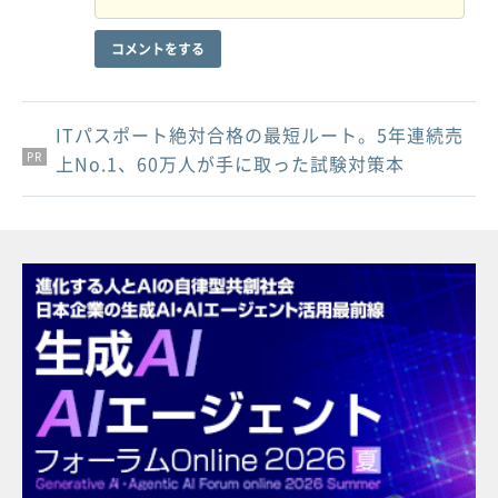
コメントをする
ITパスポート絶対合格の最短ルート。5年連続売
PR
PR
PR
上No.1、60万人が手に取った試験対策本