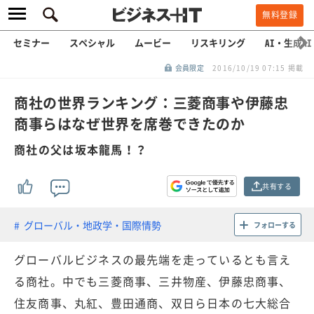
無料登録
セミナー
スペシャル
ムービー
リスキリング
AI・生成AI
会員限定
2016/10/19 07:15 掲載
商社の世界ランキング：三菱商事や伊藤忠
商事らはなぜ世界を席巻できたのか
商社の父は坂本龍馬！？
共有する
グローバル・地政学・国際情勢
フォローする
グローバルビジネスの最先端を走っているとも言え
る商社。中でも三菱商事、三井物産、伊藤忠商事、
住友商事、丸紅、豊田通商、双日ら日本の七大総合