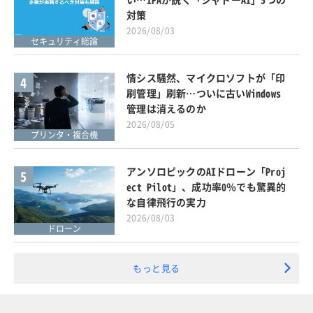
対策
2026/08/03
セキュリティ総論
情シス騒然、マイクロソフトが「印
4
刷管理」刷新…ついに古いWindows
管理は消えるのか
2026/08/05
プリンタ・複合機
アンソロピックのAIドローン「Proj
5
ect Pilot」、成功率0％でも驚異的
な自律飛行の実力
2026/08/03
ドローン
もっと見る