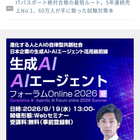
ITパスポート絶対合格の最短ルート。5年連続売
PR
PR
PR
上No.1、60万人が手に取った試験対策本