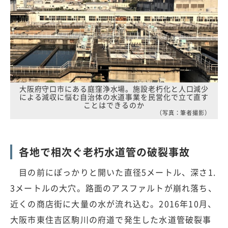
大阪府守口市にある庭窪浄水場。施設老朽化と人口減少
による減収に悩む自治体の水道事業を民営化で立て直す
ことはできるのか
（写真：筆者撮影）
各地で相次ぐ老朽水道管の破裂事故
目の前にぽっかりと開いた直径5メートル、深さ1.
3メートルの大穴。路面のアスファルトが崩れ落ち、
近くの商店街に大量の水が流れ込む。2016年10月、
大阪市東住吉区駒川の府道で発生した水道管破裂事