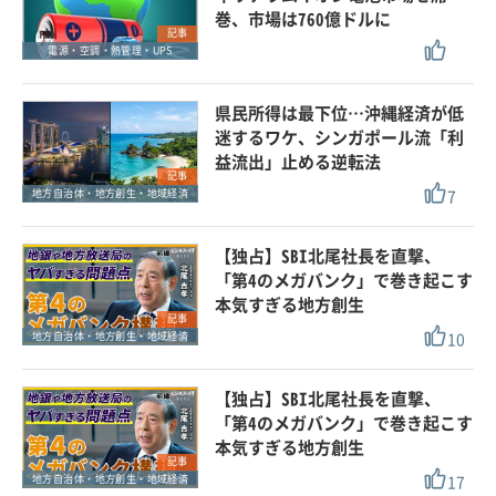
巻、市場は760億ドルに
記事
電源・空調・熱管理・UPS
県民所得は最下位…沖縄経済が低
迷するワケ、シンガポール流「利
益流出」止める逆転法
記事
7
地方自治体・地方創生・地域経済
【独占】SBI北尾社長を直撃、
「第4のメガバンク」で巻き起こす
本気すぎる地方創生
記事
10
地方自治体・地方創生・地域経済
【独占】SBI北尾社長を直撃、
「第4のメガバンク」で巻き起こす
本気すぎる地方創生
記事
17
地方自治体・地方創生・地域経済