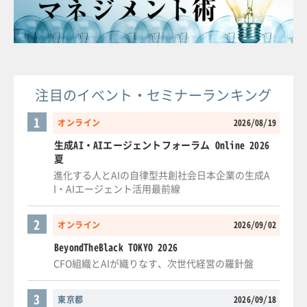
注目のイベント・セミナーランキング
1
オンライン
2026/08/19
生成AI・AIエージェントフォーラム Online 2026
夏
進化する人とAIの自律型共創社会日本企業の生成A
I・AIエージェント活用最前線
2
オンライン
2026/09/02
BeyondTheBlack TOKYO 2026
CFO組織とAIが織りなす、次世代経営の羅針盤
3
東京都
2026/09/18