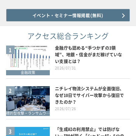
イベント・セミナー情報掲載(無料)
アクセス総合ランキング
金融庁も認める“手つかずの3領
1
域”、地銀・信金がまだ稼げていな
い支援とは？
2026/07/31
金融政策
ニチレイ物流システムが全面復旧、
2
なぜ10日でサイバー攻撃から復旧で
きたのか？
2026/07/26
標的型攻撃・ランサムウェア対策
「生成AIの利用禁止」では防げな
3
い…IPAが説く「シャドーAI」5つの