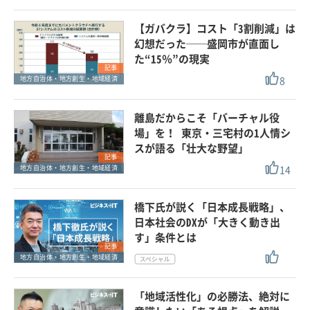
【ガバクラ】コスト「3割削減」は
幻想だった──盛岡市が直面し
た“15％”の現実
記事
8
地方自治体・地方創生・地域経済
離島だからこそ「バーチャル役
場」を！ 東京・三宅村の1人情シ
スが語る「壮大な野望」
記事
14
地方自治体・地方創生・地域経済
橋下氏が説く「日本成長戦略」、
日本社会のDXが「大きく動き出
す」条件とは
記事
地方自治体・地方創生・地域経済
「地域活性化」の必勝法、絶対に