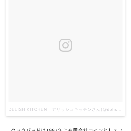
DELISH KITCHEN - デリッシュキッチンさん(@delishkitchen.tv)がシェアした投稿
クックパッドは1997年に有限会社コインとしてス