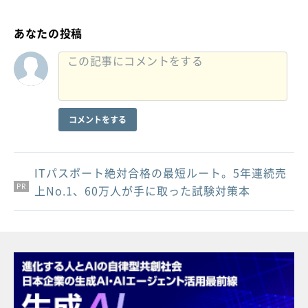
あなたの投稿
コメントをする
ITパスポート絶対合格の最短ルート。5年連続売
PR
PR
PR
上No.1、60万人が手に取った試験対策本