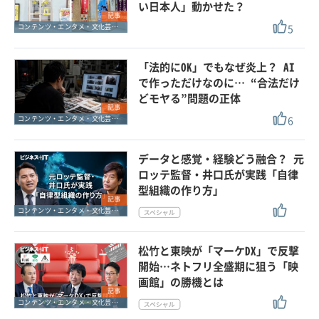
い日本人」動かせた？
記事
5
コンテンツ・エンタメ・文化芸能・スポーツ
「法的にOK」でもなぜ炎上？ AI
で作っただけなのに… “合法だけ
どモヤる”問題の正体
記事
6
コンテンツ・エンタメ・文化芸能・スポーツ
データと感覚・経験どう融合？ 元
ロッテ監督・井口氏が実践「自律
型組織の作り方」
記事
コンテンツ・エンタメ・文化芸能・スポーツ
松竹と東映が「マーケDX」で反撃
開始…ネトフリ全盛期に狙う「映
画館」の勝機とは
記事
コンテンツ・エンタメ・文化芸能・スポーツ