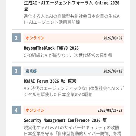
生成AI・AIエージェントフォーラム Online 2026
夏
進化する人とAIの自律型共創社会日本企業の生成A
I・AIエージェント活用最前線
2
オンライン
2026/09/02
BeyondTheBlack TOKYO 2026
CFO組織とAIが織りなす、次世代経営の羅針盤
3
東京都
2026/09/18
DX&AI Forum 2026 秋 東京
AGI時代のエージェンティックな自律型社会へAI×デ
ジタルを駆使した日本企業のAX戦略
4
オンライン
2026/08/26-27
Security Management Conference 2026 夏
現実化するAI vs AI のサイバーセキュリティの攻防
日本企業を守る「自律型能動的サイバー防御」を構