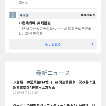
築せよ
5
東京都
2026/08/28
AI産業戦略 実践講座
生成 AI ブームのその先へ ── AI 産業全体を俯瞰
し、35 年先の事
もっと見る
最新ニュース
JX金属、1Q営業益814億円 AI関連需要や市況改善で通
期営業益を420億円上方修正
2026/08/06 19:25
グーグルの研究者ジェフ・ディーン氏ら4人が退社、科