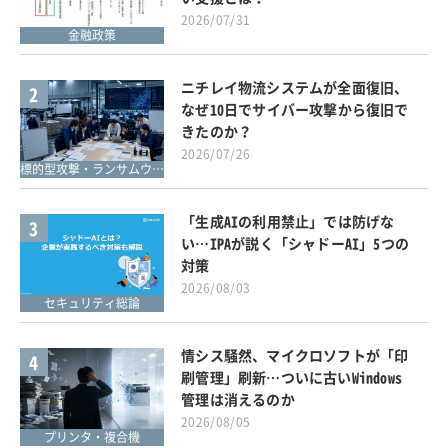
2026/07/31
金融政策
ニチレイ物流システムが全面復旧、
2
なぜ10日でサイバー攻撃から復旧で
きたのか？
2026/07/26
標的型攻撃・ランサムウェア対策
「生成AIの利用禁止」では防げな
3
い…IPAが説く「シャドーAI」5つの
対策
2026/08/03
セキュリティ総論
情シス騒然、マイクロソフトが「印
4
刷管理」刷新…ついに古いWindows
管理は消えるのか
2026/08/05
プリンタ・複合機