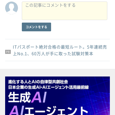
コメントをする
ITパスポート絶対合格の最短ルート。5年連続売
PR
PR
PR
上No.1、60万人が手に取った試験対策本