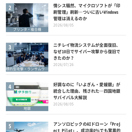
情シス騒然、マイクロソフトが「印
2
刷管理」刷新…ついに古いWindows
管理は消えるのか
2026/08/05
プリンタ・複合機
ニチレイ物流システムが全面復旧、
3
なぜ10日でサイバー攻撃から復旧で
きたのか？
2026/07/26
標的型攻撃・ランサムウェア対策
好調なのに「いよぎん・愛媛銀」が
4
統合した理由、残された…四国地銀
サバイバル大解説
2026/08/05
地銀
アンソロピックのAIドローン「Proj
5
ect Pilot」、成功率0％でも驚異的