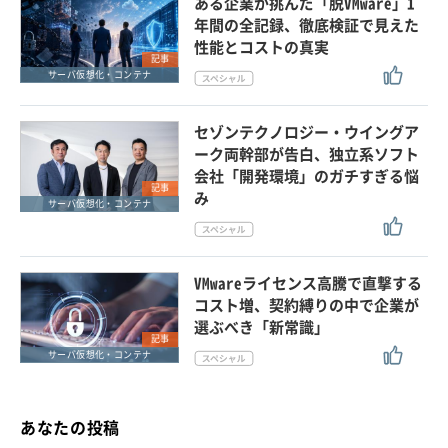
ある企業が挑んだ「脱VMware」1
年間の全記録、徹底検証で見えた
性能とコストの真実
記事
サーバ仮想化・コンテナ
セゾンテクノロジー・ウイングア
ーク両幹部が告白、独立系ソフト
会社「開発環境」のガチすぎる悩
記事
み
サーバ仮想化・コンテナ
VMwareライセンス高騰で直撃する
コスト増、契約縛りの中で企業が
選ぶべき「新常識」
記事
サーバ仮想化・コンテナ
あなたの投稿