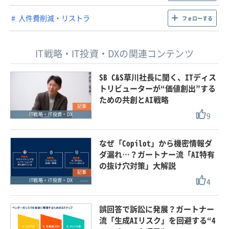
人件費削減・リストラ
フォローする
IT戦略・IT投資・DXの関連コンテンツ
SB C&S草川社長に聞く、ITディス
トリビューターが“価値創出”する
ための共創とAI戦略
記事
9
IT戦略・IT投資・DX
なぜ「Copilot」から機密情報ダ
ダ漏れ…？ガートナー流「AI特有
の抜け穴対策」大解説
記事
4
IT戦略・IT投資・DX
誤回答で訴訟に発展？ガートナー
流「生成AIリスク」を回避する“4