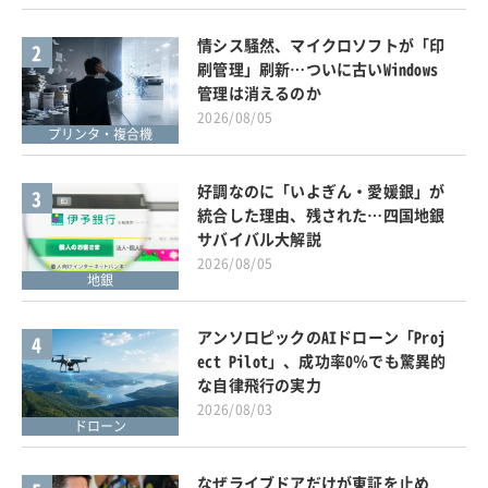
情シス騒然、マイクロソフトが「印
2
刷管理」刷新…ついに古いWindows
管理は消えるのか
2026/08/05
プリンタ・複合機
好調なのに「いよぎん・愛媛銀」が
3
統合した理由、残された…四国地銀
サバイバル大解説
2026/08/05
地銀
アンソロピックのAIドローン「Proj
4
ect Pilot」、成功率0％でも驚異的
な自律飛行の実力
2026/08/03
ドローン
なぜライブドアだけが東証を止め