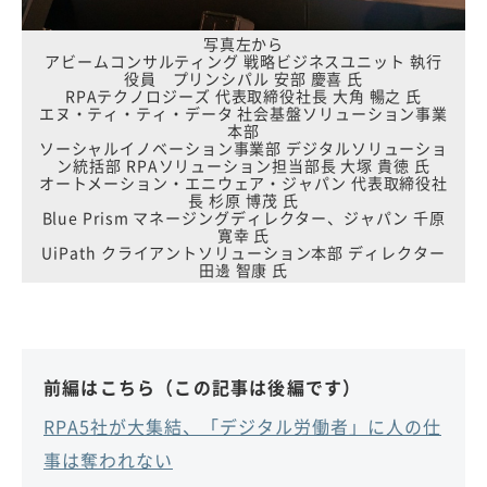
写真左から
アビームコンサルティング 戦略ビジネスユニット 執行
役員 プリンシパル 安部 慶喜 氏
RPAテクノロジーズ 代表取締役社長 大角 暢之 氏
エヌ・ティ・ティ・データ 社会基盤ソリューション事業
本部
ソーシャルイノベーション事業部 デジタルソリューショ
ン統括部 RPAソリューション担当部長 大塚 貴徳 氏
オートメーション・エニウェア・ジャパン 代表取締役社
長 杉原 博茂 氏
Blue Prism マネージングディレクター、ジャパン 千原
寛幸 氏
UiPath クライアントソリューション本部 ディレクター
田邊 智康 氏
前編はこちら（この記事は後編です）
RPA5社が大集結、「デジタル労働者」に人の仕
事は奪われない