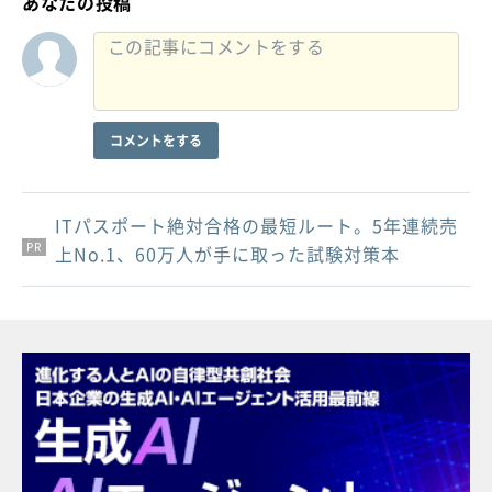
あなたの投稿
コメントをする
ITパスポート絶対合格の最短ルート。5年連続売
PR
PR
PR
上No.1、60万人が手に取った試験対策本