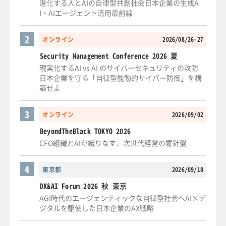
進化する人とAIの自律型共創社会日本企業の生成A
I・AIエージェント活用最前線
2
オンライン
2026/08/26-27
Security Management Conference 2026 夏
現実化するAI vs AI のサイバーセキュリティの攻防
日本企業を守る「自律型能動的サイバー防御」を構
築せよ
3
オンライン
2026/09/02
BeyondTheBlack TOKYO 2026
CFO組織とAIが織りなす、次世代経営の羅針盤
4
東京都
2026/09/18
DX&AI Forum 2026 秋 東京
AGI時代のエージェンティックな自律型社会へAI×デ
ジタルを駆使した日本企業のAX戦略