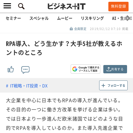
無料登録
セミナー
スペシャル
ムービー
リスキリング
AI・生成AI
会員限定
2019/02/12 07:10 掲載
RPA導入、どう生かす？大手5社が教えるホ
ントのところ
共有する
IT戦略・IT投資・DX
フォローする
大企業を中心に日本でもRPAの導入が進んでいる。
その目的の一つに働き方改革を挙げる企業は多い。
では日本より一歩進んだ欧米諸国ではどのような目
的でRPAを導入しているのか。また導入先進企業で