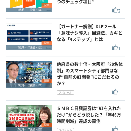
つのチェック項目”
記事
2
IT戦略・IT投資・DX
【ガートナー解説】DLPツール
「意味ナシ導入」回避法、カギと
なる「4ステップ」とは
記事
1
IT戦略・IT投資・DX
他府県の数十倍…大阪府「80名体
制」のスマートシティ部門はな
ぜ“自前のAI開発”にこだわるの
記事
か？
IT戦略・IT投資・DX
ＳＭＢＣ日興証券は“AIを入れた
だけ”からどう脱した？「年46万
時間削減」達成の裏側
記事
IT戦略・IT投資・DX