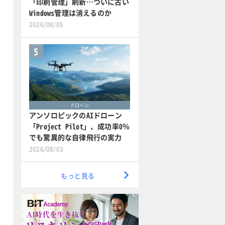
「印刷管理」刷新…ついに古い
Windows管理は消えるのか
2026/08/05
5
ドローン
アンソロピックのAIドローン
「Project Pilot」、成功率0％
でも驚異的な自律飛行の実力
2026/08/03
もっと見る