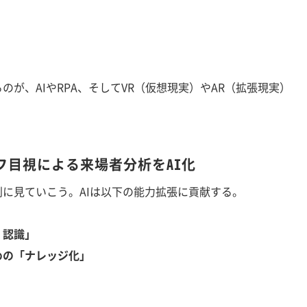
」
が、AIやRPA、そしてVR（仮想現実）やAR（拡張現実）
フ目視による来場者分析をAI化
に見ていこう。AIは以下の能力拡張に貢献する。
・認識」
めの「ナレッジ化」