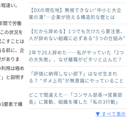
は程遠い。
【DXの現在地】無視できない“中小と大企
業の溝”…企業が抱える構造的な壁とは
0年間で労働
【だから辞める】1つでも欠けたら要注意、
。この状況を
人が辞めない組織に必ずある“5つの仕組み”
起こすことは
陥る前に、企
2年で20人辞めた……私がやっていた「2つ
要がありま
の大失敗」、なぜ離職がピタリと止んだ？
の利用は極め
「評価に納得しない部下」はなぜ生まれ
す」と説明す
る？ “ダメ上司”が無意識にやっていること
どこで間違えた…「コンサル部長→営業部
長」に異動、組織を壊した「私の3行動」
3要素で構
▼ すべて表示