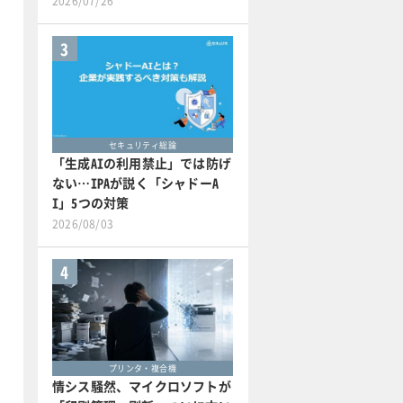
2026/07/26
3
セキュリティ総論
「生成AIの利用禁止」では防げ
ない…IPAが説く「シャドーA
I」5つの対策
2026/08/03
4
プリンタ・複合機
情シス騒然、マイクロソフトが