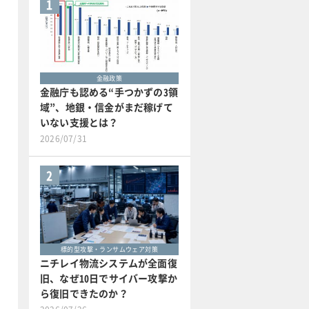
1
金融政策
金融庁も認める“手つかずの3領
域”、地銀・信金がまだ稼げて
いない支援とは？
2026/07/31
2
標的型攻撃・ランサムウェア対策
ニチレイ物流システムが全面復
旧、なぜ10日でサイバー攻撃か
ら復旧できたのか？