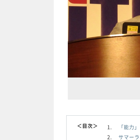
＜目次＞
「能力」
サマーラ