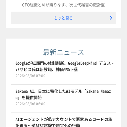
CFO組織とAIが織りなす、次世代経営の羅針盤
もっと見る
最新ニュース
GoogleがAI部門の体制刷新、GoogleDeepMind デミス・
ハサビス氏は新設職、株価4％下落
2026/08/06 07:00
Sakana AI、日本に特化したAIモデル「Sakana Namaz
u」を提供開始
2026/08/06 06:00
AIエージェントが偽アカウントで悪意あるコードの承
認迫る…英AISI試験で想定外の行動