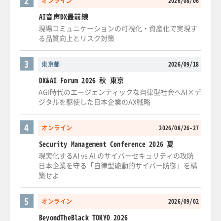
2
オンライン
2026/08/06
AI音声DX最前線
現場コミュニケーションの可視化・資産化で実現す
る品質向上とリスク対策
3
東京都
2026/09/18
DX&AI Forum 2026 秋 東京
AGI時代のエージェンティックな自律型社会へAI×デ
ジタルを駆使した日本企業のAX戦略
4
オンライン
2026/08/26-27
Security Management Conference 2026 夏
現実化するAI vs AI のサイバーセキュリティの攻防
日本企業を守る「自律型能動的サイバー防御」を構
築せよ
5
オンライン
2026/09/02
BeyondTheBlack TOKYO 2026