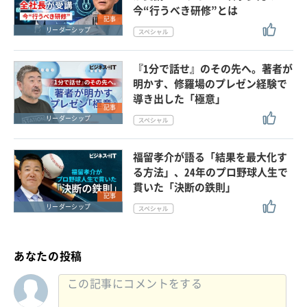
今“行うべき研修”とは
記事
リーダーシップ
『1分で話せ』のその先へ。著者が
明かす、修羅場のプレゼン経験で
導き出した「極意」
記事
リーダーシップ
福留孝介が語る「結果を最大化す
る方法」、24年のプロ野球人生で
貫いた「決断の鉄則」
記事
リーダーシップ
あなたの投稿