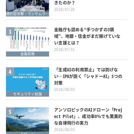
きたのか？
2026/07/26
標的型攻撃・ランサムウェア対策
金融庁も認める“手つかずの3領
3
域”、地銀・信金がまだ稼げていな
い支援とは？
2026/07/31
金融政策
「生成AIの利用禁止」では防げな
4
い…IPAが説く「シャドーAI」5つの
対策
2026/08/03
セキュリティ総論
アンソロピックのAIドローン「Proj
5
ect Pilot」、成功率0％でも驚異的
な自律飛行の実力
2026/08/03