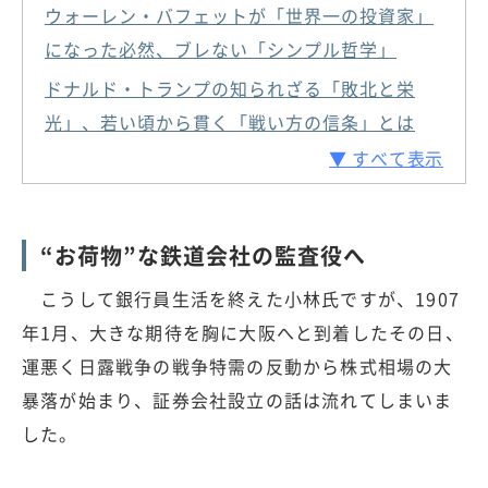
ウォーレン・バフェットが「世界一の投資家」
になった必然、ブレない「シンプル哲学」
ドナルド・トランプの知られざる「敗北と栄
光」、若い頃から貫く「戦い方の信条」とは
▼ すべて表示
“お荷物”な鉄道会社の監査役へ
こうして銀行員生活を終えた小林氏ですが、1907
年1月、大きな期待を胸に大阪へと到着したその日、
運悪く日露戦争の戦争特需の反動から株式相場の大
暴落が始まり、証券会社設立の話は流れてしまいま
した。