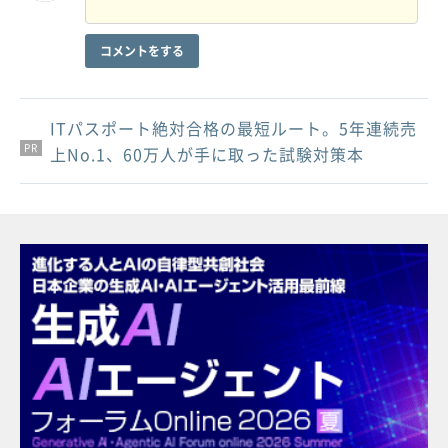
コメントをする
ITパスポート絶対合格の最短ルート。5年連続売
PR
PR
PR
上No.1、60万人が手に取った試験対策本