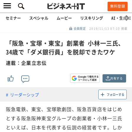
無料登録
セミナー
スペシャル
ムービー
リスキリング
AI・生成AI
会員限定
2019/11/13 07:10 掲載
「阪急・宝塚・東宝」創業者 小林一三氏、
34歳で「ダメ銀行員」を脱却できたワケ
連載：企業立志伝
共有する
リーダーシップ
フォローする
阪急電鉄、東宝、宝塚歌劇団、阪急百貨店をはじめ
とする阪急阪神東宝グループの創業者・小林一三氏
といえば、日本を代表する伝説の経営者です。しか