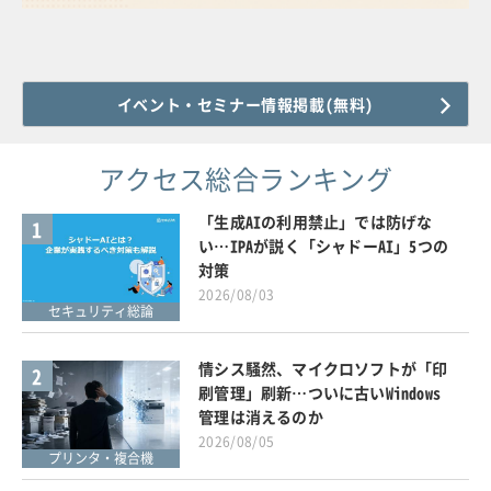
イベント・セミナー情報掲載(無料)
アクセス総合ランキング
「生成AIの利用禁止」では防げな
1
い…IPAが説く「シャドーAI」5つの
対策
2026/08/03
セキュリティ総論
情シス騒然、マイクロソフトが「印
2
刷管理」刷新…ついに古いWindows
管理は消えるのか
2026/08/05
プリンタ・複合機