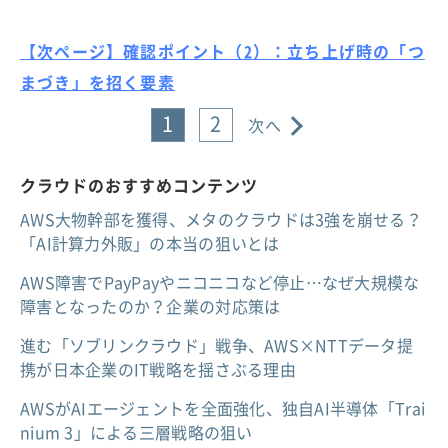
【次ページ】確認ポイント（2）：立ち上げ時の「つ
まづき」を招く要素
1
2
次へ
クラウドのおすすめコンテンツ
AWS大物幹部を獲得、メタのクラウドは3強を崩せる？
「AI計算力外販」の本当の狙いとは
AWS障害でPayPayやニコニコなど停止…なぜ大規模な
障害となったのか？企業の対応策は
進む「ソブリンクラウド」戦争、AWS×NTTデータ提
携が日本企業のIT戦略を揺さぶる理由
AWSがAIエージェントを全面強化、独自AI半導体「Trai
nium 3」による三層戦略の狙い