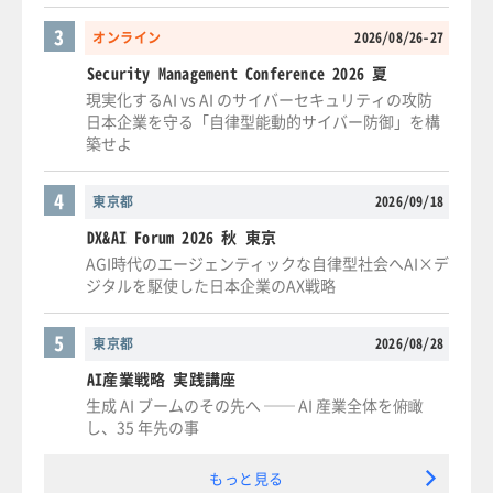
3
オンライン
2026/08/26-27
Security Management Conference 2026 夏
現実化するAI vs AI のサイバーセキュリティの攻防
日本企業を守る「自律型能動的サイバー防御」を構
築せよ
4
東京都
2026/09/18
DX&AI Forum 2026 秋 東京
AGI時代のエージェンティックな自律型社会へAI×デ
ジタルを駆使した日本企業のAX戦略
5
東京都
2026/08/28
AI産業戦略 実践講座
生成 AI ブームのその先へ ── AI 産業全体を俯瞰
し、35 年先の事
もっと見る