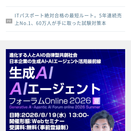
ITパスポート絶対合格の最短ルート。5年連続売
PR
PR
PR
上No.1、60万人が手に取った試験対策本