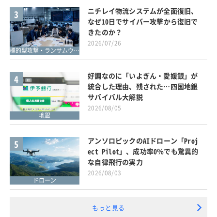
ニチレイ物流システムが全面復旧、
3
なぜ10日でサイバー攻撃から復旧で
きたのか？
2026/07/26
標的型攻撃・ランサムウェア対策
好調なのに「いよぎん・愛媛銀」が
4
統合した理由、残された…四国地銀
サバイバル大解説
2026/08/05
地銀
アンソロピックのAIドローン「Proj
5
ect Pilot」、成功率0％でも驚異的
な自律飛行の実力
2026/08/03
ドローン
もっと見る