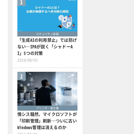
1
セキュリティ総論
「生成AIの利用禁止」では防げ
ない…IPAが説く「シャドーA
I」5つの対策
2026/08/03
2
プリンタ・複合機
情シス騒然、マイクロソフトが
「印刷管理」刷新…ついに古い
Windows管理は消えるのか