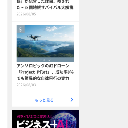
銀」が統合した理由、残され
た…四国地銀サバイバル大解説
2026/08/05
5
ドローン
アンソロピックのAIドローン
「Project Pilot」、成功率0％
でも驚異的な自律飛行の実力
2026/08/03
もっと見る