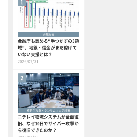
1
金融政策
金融庁も認める“手つかずの3領
域”、地銀・信金がまだ稼げて
いない支援とは？
2026/07/31
2
標的型攻撃・ランサムウェア対策
ニチレイ物流システムが全面復
旧、なぜ10日でサイバー攻撃か
ら復旧できたのか？