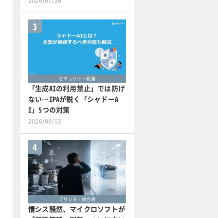
2026/07/26
3
セキュリティ総論
「生成AIの利用禁止」では防げ
ない…IPAが説く「シャドーA
I」5つの対策
2026/08/03
4
プリンタ・複合機
情シス騒然、マイクロソフトが