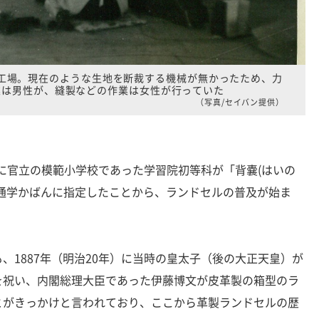
工場。現在のような生地を断裁する機械が無かったため、力
業は男性が、縫製などの作業は女性が行っていた
（写真/セイバン提供）
）に官立の模範小学校であった学習院初等科が「背嚢(はいの
通学かばんに指定したことから、ランドセルの普及が始ま
1887年（明治20年）に当時の皇太子（後の大正天皇）が
を祝い、内閣総理大臣であった伊藤博文が皮革製の箱型のラ
とがきっかけと言われており、ここから革製ランドセルの歴