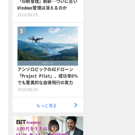
「印刷管理」刷新…ついに古い
Windows管理は消えるのか
2026/08/05
5
ドローン
アンソロピックのAIドローン
「Project Pilot」、成功率0％
でも驚異的な自律飛行の実力
2026/08/03
もっと見る