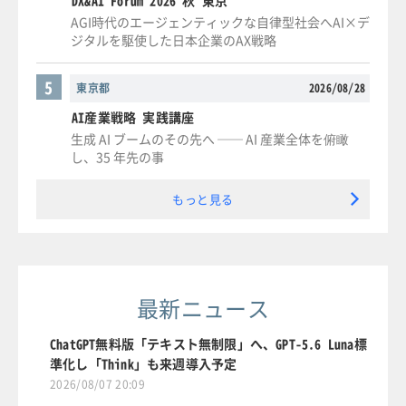
DX&AI Forum 2026 秋 東京
AGI時代のエージェンティックな自律型社会へAI×デ
ジタルを駆使した日本企業のAX戦略
5
東京都
2026/08/28
AI産業戦略 実践講座
生成 AI ブームのその先へ ── AI 産業全体を俯瞰
し、35 年先の事
もっと見る
最新ニュース
ChatGPT無料版「テキスト無制限」へ、GPT-5.6 Luna標
準化し「Think」も来週導入予定
2026/08/07 20:09