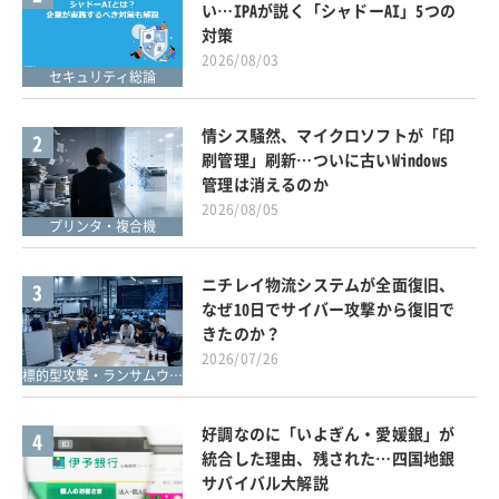
い…IPAが説く「シャドーAI」5つの
対策
2026/08/03
セキュリティ総論
情シス騒然、マイクロソフトが「印
2
刷管理」刷新…ついに古いWindows
管理は消えるのか
2026/08/05
プリンタ・複合機
ニチレイ物流システムが全面復旧、
3
なぜ10日でサイバー攻撃から復旧で
きたのか？
2026/07/26
標的型攻撃・ランサムウェア対策
好調なのに「いよぎん・愛媛銀」が
4
統合した理由、残された…四国地銀
サバイバル大解説