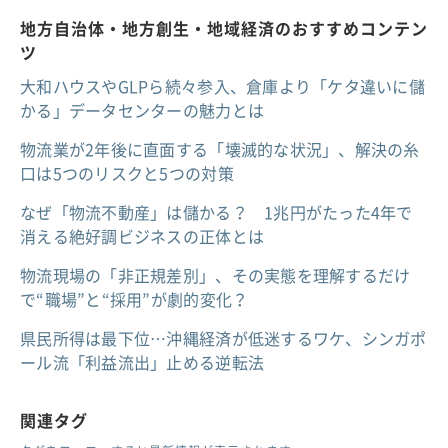
地方自治体・地方創生・地域経済のおすすめコンテン
ツ
大和ハウスやGLPら続々参入、倉庫より「ケタ違いに儲
かる」データセンターの魅力とは
物流業が2年後に直面する「壊滅的な状況」、解決の糸
口は5つのリスクと5つの対策
なぜ「物流不動産」は儲かる？ 1兆円がたった4年で
消える絶好調ビジネスの正体とは
物流現場の「非正規差別」、その実態を理解するだけ
で“職場”と“採用”が劇的変化？
県民所得は最下位…沖縄経済が低迷するワケ、シンガポ
ール流「利益流出」止める逆転法
関連タグ