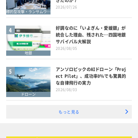
2026/07/26
標的型攻撃・ランサムウェア対策
好調なのに「いよぎん・愛媛銀」が
4
統合した理由、残された…四国地銀
サバイバル大解説
2026/08/05
地銀
アンソロピックのAIドローン「Proj
5
ect Pilot」、成功率0％でも驚異的
な自律飛行の実力
2026/08/03
ドローン
もっと見る