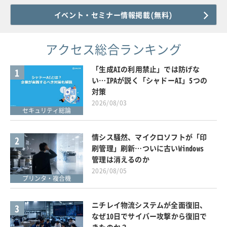
イベント・セミナー情報掲載(無料)
アクセス総合ランキング
「生成AIの利用禁止」では防げな
1
い…IPAが説く「シャドーAI」5つの
対策
2026/08/03
セキュリティ総論
情シス騒然、マイクロソフトが「印
2
刷管理」刷新…ついに古いWindows
管理は消えるのか
2026/08/05
プリンタ・複合機
ニチレイ物流システムが全面復旧、
3
なぜ10日でサイバー攻撃から復旧で
きたのか？