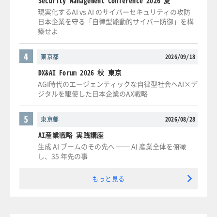
現実化するAI vs AI のサイバーセキュリティの攻防
日本企業を守る「自律型能動的サイバー防御」を構
築せよ
4
東京都
2026/09/18
DX&AI Forum 2026 秋 東京
AGI時代のエージェンティックな自律型社会へAI×デ
ジタルを駆使した日本企業のAX戦略
5
東京都
2026/08/28
AI産業戦略 実践講座
生成 AI ブームのその先へ ── AI 産業全体を俯瞰
し、35 年先の事
もっと見る