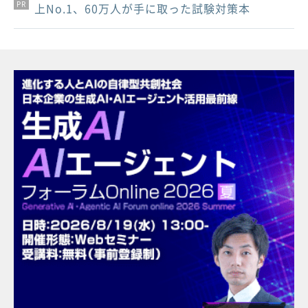
PR
PR
PR
上No.1、60万人が手に取った試験対策本