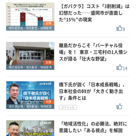
【ガバクラ】コスト「3割削減」は
幻想だった──盛岡市が直面し
た“15％”の現実
記事
8
地方自治体・地方創生・地域経済
離島だからこそ「バーチャル役
場」を！ 東京・三宅村の1人情シ
スが語る「壮大な野望」
記事
14
地方自治体・地方創生・地域経済
橋下氏が説く「日本成長戦略」、
日本社会のDXが「大きく動き出
す」条件とは
記事
地方自治体・地方創生・地域経済
「地域活性化」の必勝法、絶対に
意識したい「ある視点」を解説