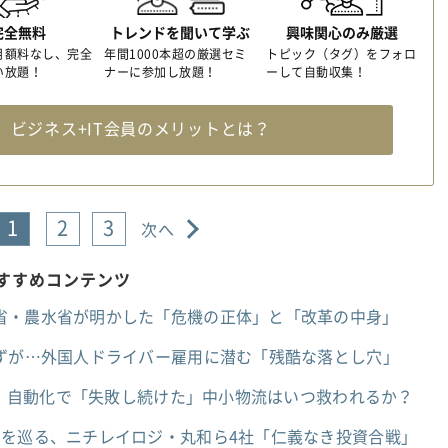
完全無料
トレンドを聞いて学ぶ
興味関心のみ厳選
月額料なし、完全
年間1000本超の厳選セミ
トピック（タグ）をフォロ
い放題！
ナーに参加し放題！
ーして自動収集！
料
ビジネス+IT会員のメリットとは？
1
2
3
次へ
おすすめコンテンツ
省・農水省が明かした「危機の正体」と「改革の中身」
はずが…外国人ドライバー雇用に潜む「残酷な落とし穴」
I」、自動化で「失敗し続けた」中小物流はいつ救われるか？
」を巡る、ニチレイロジ・丸和ら4社「仁義なき投資合戦」