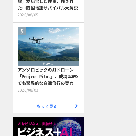
銀」が統合した理由、残され
た…四国地銀サバイバル大解説
2026/08/05
5
ドローン
アンソロピックのAIドローン
「Project Pilot」、成功率0％
でも驚異的な自律飛行の実力
2026/08/03
もっと見る