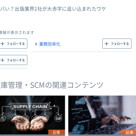
りヤバい？出版業界2社が大赤字に追い込まれたワケ
情報が表示されます
業務効率化
フォローする
フォローする
フォローする
庫管理・SCMの関連コンテンツ
記事
記事