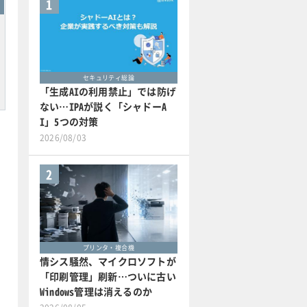
1
セキュリティ総論
「生成AIの利用禁止」では防げ
ない…IPAが説く「シャドーA
I」5つの対策
2026/08/03
2
プリンタ・複合機
情シス騒然、マイクロソフトが
「印刷管理」刷新…ついに古い
Windows管理は消えるのか