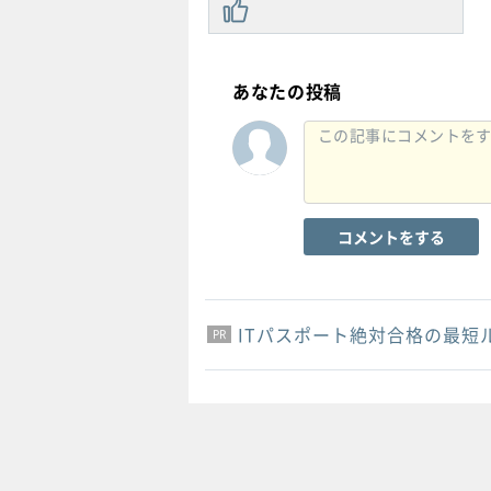
あなたの投稿
コメントをする
ITパスポート絶対合格の最短
PR
PR
PR