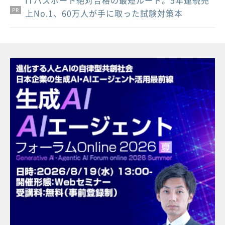
ITパスポート絶対合格の最短ルート。5年連続売
PR
PR
PR
上No.1、60万人が手に取った試験対策本