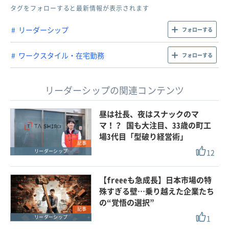
タグをフォローすると最新情報が表示されます
リーダーシップ
フォローする
ワークスタイル・在宅勤務
フォローする
リーダーシップの関連コンテンツ
昼は社長、夜はスナックのマ
マ！？ 国も大注目、33歳の町工
場3代目「型破り経営術」
記事
12
リーダーシップ
【freeeも急成長】日本市場の特
殊すぎる壁…乗り越えた企業たち
の“覚悟の選択”
記事
1
リーダーシップ