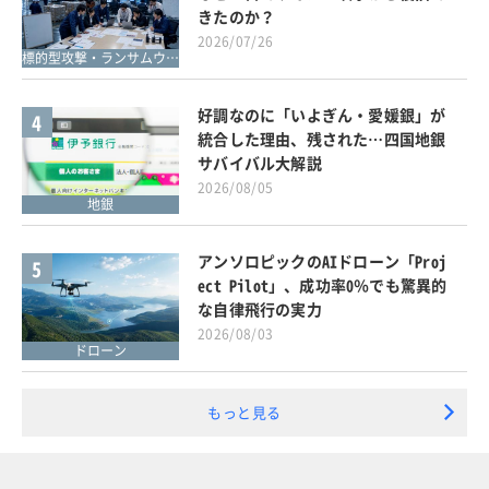
きたのか？
2026/07/26
標的型攻撃・ランサムウェア対策
好調なのに「いよぎん・愛媛銀」が
4
統合した理由、残された…四国地銀
サバイバル大解説
2026/08/05
地銀
アンソロピックのAIドローン「Proj
5
ect Pilot」、成功率0％でも驚異的
な自律飛行の実力
2026/08/03
ドローン
もっと見る