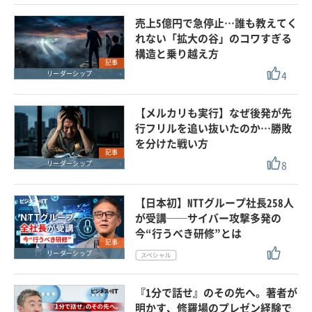
売上5億円で急停止…誰も教えてく
れない「拡大の谷」のコワすぎる
構造と乗り越え方
記事
4
リーダーシップ
【メルカリも実行】なぜ後発が先
行フリルを追い抜いたのか…勝敗
を分けた戦い方
記事
8
リーダーシップ
【日本初】NTTグループ社長258人
が受講──サイバー攻撃多発の
今“行うべき研修”とは
記事
リーダーシップ
『1分で話せ』のその先へ。著者が
明かす、修羅場のプレゼン経験で