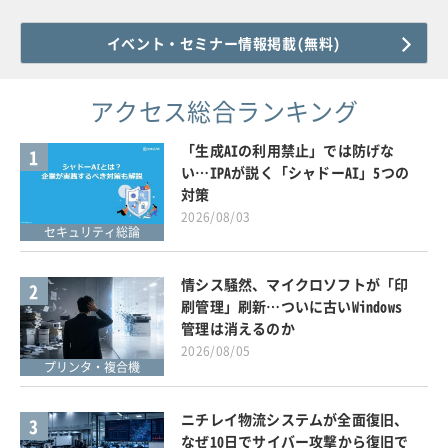
イベント・セミナー情報掲載(無料)
アクセス総合ランキング
「生成AIの利用禁止」では防げな
1
い…IPAが説く「シャドーAI」5つの
対策
2026/08/03
セキュリティ総論
情シス騒然、マイクロソフトが「印
2
刷管理」刷新…ついに古いWindows
管理は消えるのか
2026/08/05
プリンタ・複合機
ニチレイ物流システムが全面復旧、
3
なぜ10日でサイバー攻撃から復旧で