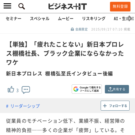
無料登録
セミナー
スペシャル
ムービー
リスキリング
AI・生成AI
会員限定
2025/09/27 07:10 掲載
【単独】「疲れたことない」新日本プロレ
ス棚橋社長、ブラック企業にならなかった
ワケ
新日本プロレス 棚橋弘至氏インタビュー後編
共有する
3
リーダーシップ
フォローする
従業員のモチベーション低下、業績不振、経営陣の
精神的負担──多くの企業が「疲弊」している。そ