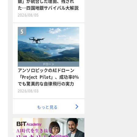
銀」が統合した理由、残され
た…四国地銀サバイバル大解説
2026/08/05
5
ドローン
アンソロピックのAIドローン
「Project Pilot」、成功率0％
でも驚異的な自律飛行の実力
2026/08/03
もっと見る