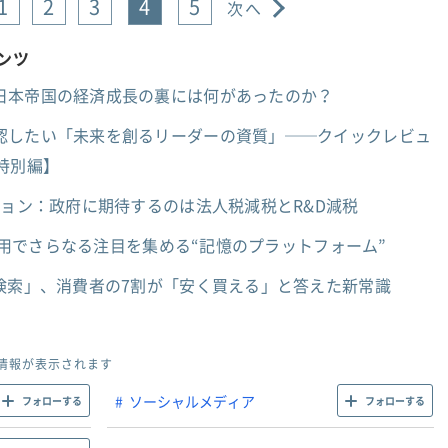
1
2
3
4
5
次へ
テンツ
日本帝国の経済成長の裏には何があったのか？
認したい「未来を創るリーダーの資質」──クイックレビュ
特別編】
ション：政府に期待するのは法人税減税とR&D減税
ス活用でさらなる注目を集める“記憶のプラットフォーム”
検索」、消費者の7割が「安く買える」と答えた新常識
情報が表示されます
ソーシャルメディア
フォローする
フォローする