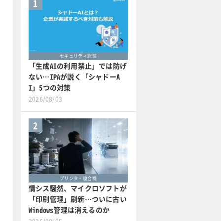
1
セキュリティ総論
「生成AIの利用禁止」では防げ
ない…IPAが説く「シャドーA
I」5つの対策
2026/08/03
2
プリンタ・複合機
情シス騒然、マイクロソフトが
「印刷管理」刷新…ついに古い
Windows管理は消えるのか