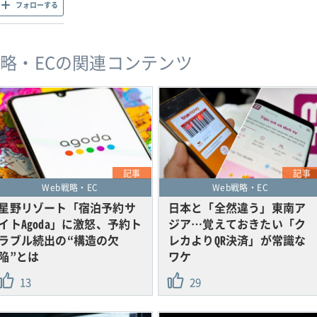
フォローする
戦略・ECの関連コンテンツ
記事
記事
Web戦略・EC
Web戦略・EC
星野リゾート「宿泊予約サ
日本と「全然違う」東南ア
イトAgoda」に激怒、予約ト
ジア…覚えておきたい「ク
ラブル続出の“構造の欠
レカよりQR決済」が常識な
陥”とは
ワケ
13
29