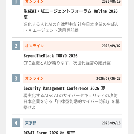
1
オンライン
2026/08/19
生成AI・AIエージェントフォーラム Online 2026
夏
進化する人とAIの自律型共創社会日本企業の生成A
I・AIエージェント活用最前線
2
オンライン
2026/09/02
BeyondTheBlack TOKYO 2026
CFO組織とAIが織りなす、次世代経営の羅針盤
3
オンライン
2026/08/26-27
Security Management Conference 2026 夏
現実化するAI vs AI のサイバーセキュリティの攻防
日本企業を守る「自律型能動的サイバー防御」を構
築せよ
4
東京都
2026/09/18
DX&AI Forum 2026 秋 東京