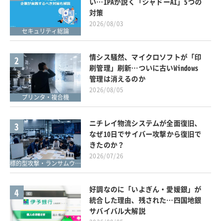
い…IPAが説く「シャドーAI」5つの
対策
2026/08/03
セキュリティ総論
情シス騒然、マイクロソフトが「印
2
刷管理」刷新…ついに古いWindows
管理は消えるのか
2026/08/05
プリンタ・複合機
ニチレイ物流システムが全面復旧、
3
なぜ10日でサイバー攻撃から復旧で
きたのか？
2026/07/26
標的型攻撃・ランサムウェア対策
好調なのに「いよぎん・愛媛銀」が
4
統合した理由、残された…四国地銀
サバイバル大解説