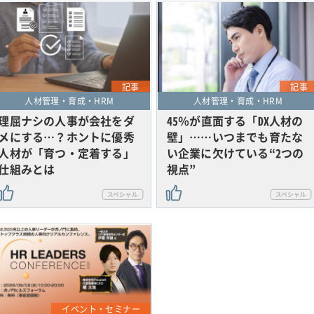
記事
記事
人材管理・育成・HRM
人材管理・育成・HRM
理屈ナシの人事が会社をダ
45％が直面する「DX人材の
メにする…？ホントに優秀
壁」……いつまでも育たな
人材が「育つ・定着する」
い企業に欠けている“2つの
仕組みとは
視点”
イベント・セミナー