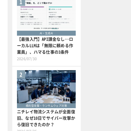
1
AI・生成AI
【最強入門】API課金なし…ロ
ーカルLLMは「無限に頼める作
業員」、ハマる仕事の3条件
2026/07/30
2
標的型攻撃・ランサムウェア対策
ニチレイ物流システムが全面復
旧、なぜ10日でサイバー攻撃か
ら復旧できたのか？