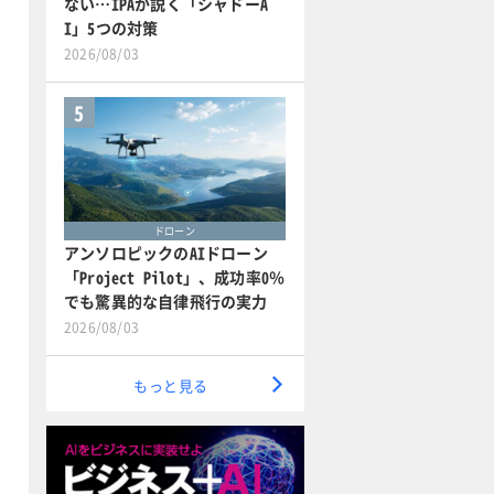
ない…IPAが説く「シャドーA
I」5つの対策
2026/08/03
5
ドローン
アンソロピックのAIドローン
「Project Pilot」、成功率0％
でも驚異的な自律飛行の実力
2026/08/03
もっと見る