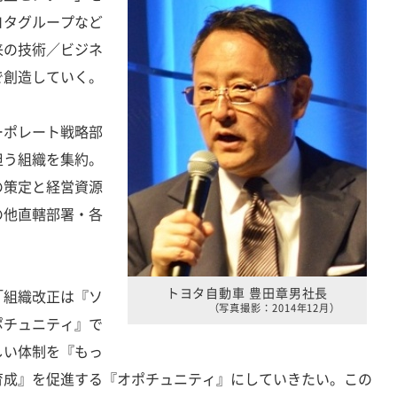
ヨタグループなど
来の技術／ビジネ
で創造していく。
ポレート戦略部
担う組織を集約。
の策定と経営資源
の他直轄部署・各
トヨタ自動車 豊田章男社長
組織改正は『ソ
（写真撮影：2014年12月）
ポチュニティ』で
しい体制を『もっ
育成』を促進する『オポチュニティ』にしていきたい。この