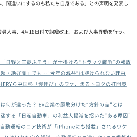
も、間違いにするのも私たち自身である」との声明を発表し
員人事、4月18日付で組織改正、および人事異動を行う。
「日野×三菱ふそう」が仕掛ける“トラック戦争”の勝敗
超・絶好調」でも…“今年の減益”は避けられない理由
CHERYら中国勢「爆伸び」のワケ、焦るトヨタの打開策
は何が違った？ EV企業の勝敗分けた“方針の差”とは
迷する「日産自動車」の利益大幅減を招いた“ある原因”
、自動運転のコア技術が「iPhoneにも搭載」されるワケ