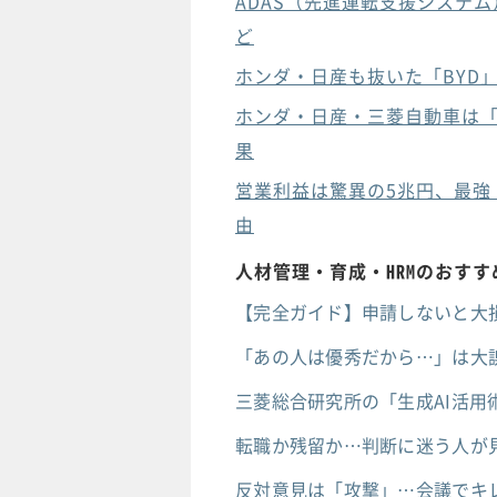
ADAS（先進運転支援システ
ど
ホンダ・日産も抜いた「BYD
ホンダ・日産・三菱自動車は「
果
営業利益は驚異の5兆円、最強
由
人材管理・育成・HRMのおす
【完全ガイド】申請しないと大
「あの人は優秀だから…」は大
三菱総合研究所の「生成AI活用
転職か残留か…判断に迷う人が
反対意見は「攻撃」…会議でキ