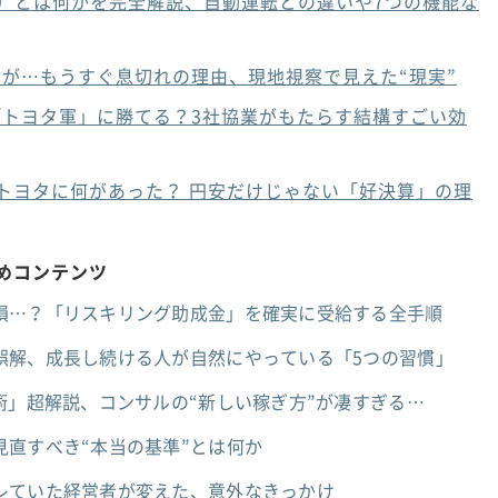
ム）とは何かを完全解説、自動運転との違いや7つの機能な
」が…もうすぐ息切れの理由、現地視察で見えた“現実”
トヨタ軍」に勝てる？3社協業がもたらす結構すごい効
トヨタに何があった？ 円安だけじゃない「好決算」の理
すめコンテンツ
損…？「リスキリング助成金」を確実に受給する全手順
誤解、成長し続ける人が自然にやっている「5つの習慣」
術」超解説、コンサルの“新しい稼ぎ方”が凄すぎる…
見直すべき“本当の基準”とは何か
レていた経営者が変えた、意外なきっかけ