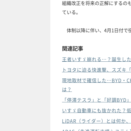
組織改正を将来の正解にするの
ている。
体制以降に伴い、4月1日付で役
関連記事
王者いすゞ崩れる…？誕生した
トヨタに迫る快進撃、スズキ「
現地取材で確信した…BYD・
は？
「停滞テスラ」と「好調BYD」
いすゞ自動車にも抜かれた？低
LiDAR（ライダー）とは何か