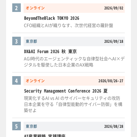
2
オンライン
2026/09/02
BeyondTheBlack TOKYO 2026
CFO組織とAIが織りなす、次世代経営の羅針盤
3
東京都
2026/09/18
DX&AI Forum 2026 秋 東京
AGI時代のエージェンティックな自律型社会へAI×デ
ジタルを駆使した日本企業のAX戦略
4
オンライン
2026/08/26-27
Security Management Conference 2026 夏
現実化するAI vs AI のサイバーセキュリティの攻防
日本企業を守る「自律型能動的サイバー防御」を構
築せよ
5
東京都
2026/08/28
AI産業戦略 実践講座