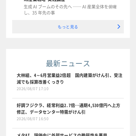
生成 AI ブームのその先へ ── AI 産業全体を俯瞰
し、35 年先の事
もっと見る
最新ニュース
大林組、4～6月営業益2倍超 国内建築がけん引、受注
減でも採算改善くっきり
2026/08/07 17:10
好調フジクラ、経常利益2.7倍…通期4,530億円へ上方
修正、データセンター特需がけん引
2026/08/07 16:50
メタAI、評価中に外部サービスの脆弱性を悪用