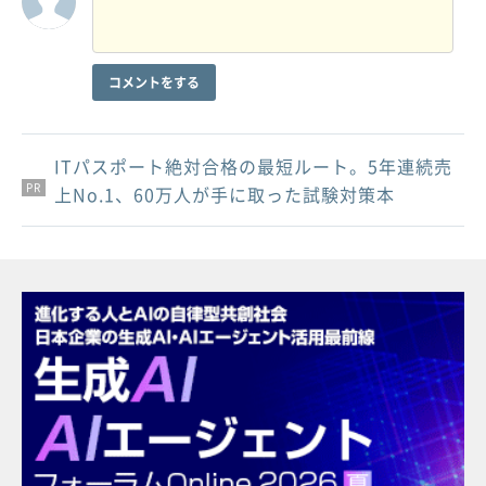
コメントをする
ITパスポート絶対合格の最短ルート。5年連続売
PR
PR
PR
上No.1、60万人が手に取った試験対策本