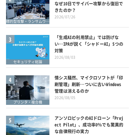
なぜ10日でサイバー攻撃から復旧で
きたのか？
2026/07/26
標的型攻撃・ランサムウェア対策
「生成AIの利用禁止」では防げな
3
い…IPAが説く「シャドーAI」5つの
対策
2026/08/03
セキュリティ総論
情シス騒然、マイクロソフトが「印
4
刷管理」刷新…ついに古いWindows
管理は消えるのか
2026/08/05
プリンタ・複合機
アンソロピックのAIドローン「Proj
5
ect Pilot」、成功率0％でも驚異的
な自律飛行の実力