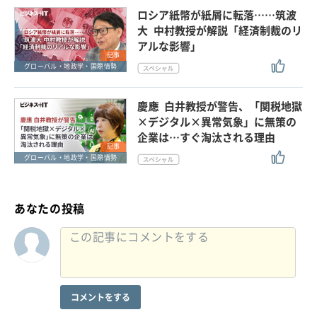
ロシア紙幣が紙屑に転落……筑波
大 中村教授が解説「経済制裁のリ
アルな影響」
記事
グローバル・地政学・国際情勢
慶應 白井教授が警告、「関税地獄
×デジタル×異常気象」に無策の
企業は…すぐ淘汰される理由
記事
グローバル・地政学・国際情勢
あなたの投稿
コメントをする