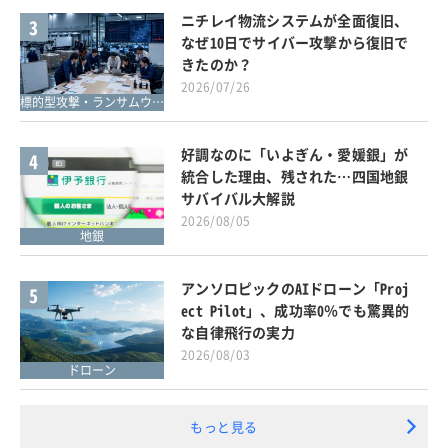
ニチレイ物流システムが全面復旧、
3
なぜ10日でサイバー攻撃から復旧で
きたのか？
2026/07/26
標的型攻撃・ランサムウェア対策
好調なのに「いよぎん・愛媛銀」が
4
統合した理由、残された…四国地銀
サバイバル大解説
2026/08/05
地銀
アンソロピックのAIドローン「Proj
5
ect Pilot」、成功率0％でも驚異的
な自律飛行の実力
2026/08/03
ドローン
もっと見る