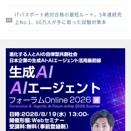
ITパスポート絶対合格の最短ルート。5年連続売
PR
PR
PR
上No.1、60万人が手に取った試験対策本