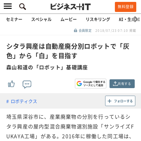
無料登録
セミナー
スペシャル
ムービー
リスキリング
AI・生成AI
会員限定
2018/07/23 07:10 掲載
シタラ興産は自動産廃分別ロボットで「灰
色」から「白」を目指す
森山和道の「ロボット」基礎講座
共有する
ロボティクス
フォローする
埼玉県深谷市に、産業廃棄物の分別を行っているシ
タラ興産の屋内型混合廃棄物選別施設「サンライズF
UKAYA工場」がある。2016年に稼働した同工場は、