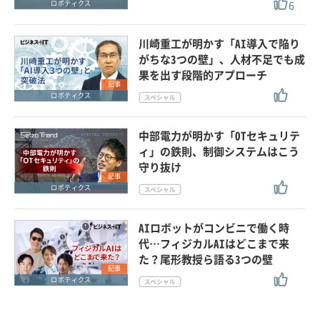
6
ロボティクス
川崎重工が明かす「AI導入で陥り
がちな3つの壁」、人材不足でも成
果を出す段階的アプローチ
記事
ロボティクス
中部電力が明かす「OTセキュリテ
ィ」の鉄則、制御システムはこう
守り抜け
記事
ロボティクス
AIロボットがコンビニで働く時
代…フィジカルAIはどこまで来
た？尾形教授ら語る3つの壁
記事
ロボティクス