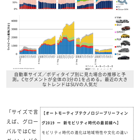
自動車サイズ／ボディタイプ別に見た場合の推移と予
測。Cセグメントが全体の3分の1を占める。最近の大き
なトレンドはSUVの人気だ
「サイズで言
【オートモーティブテクノロジーブリーフィン
えば、グロー
グ2019 ー 新モビリティ時代の最前線へ】
バルではCセ
モビリティ時代の進化は地域特性や文化の違い