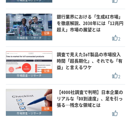
市場調査・リサーチ
銀行業界における「生成AI市場」
を徹底解説、2030年には「12兆円
超え」市場の展望とは
記事
2
市場調査・リサーチ
調査で見えたIoT製品の市場投入
時間「超長期化」、それでも「有
益」と言えるワケ
記事
2
市場調査・リサーチ
【4000社調査で判明】日本企業の
リアルな「DX到達度」、足を引っ
張る…残念な領域とは
記事
市場調査・リサーチ