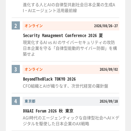
進化する人とAIの自律型共創社会日本企業の生成A
I・AIエージェント活用最前線
2
オンライン
2026/08/26-27
Security Management Conference 2026 夏
現実化するAI vs AI のサイバーセキュリティの攻防
日本企業を守る「自律型能動的サイバー防御」を構
築せよ
3
オンライン
2026/09/02
BeyondTheBlack TOKYO 2026
CFO組織とAIが織りなす、次世代経営の羅針盤
4
東京都
2026/09/18
DX&AI Forum 2026 秋 東京
AGI時代のエージェンティックな自律型社会へAI×デ
ジタルを駆使した日本企業のAX戦略