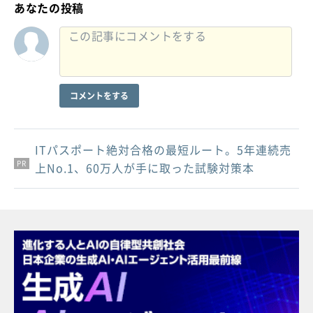
あなたの投稿
コメントをする
ITパスポート絶対合格の最短ルート。5年連続売
PR
PR
PR
上No.1、60万人が手に取った試験対策本