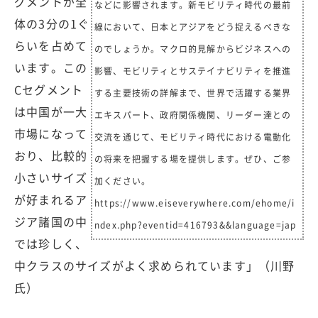
グメントが全
などに影響されます。新モビリティ時代の最前
体の3分の1ぐ
線において、日本とアジアをどう捉えるべきな
らいを占めて
のでしょうか。マクロ的見解からビジネスへの
います。この
影響、モビリティとサステイナビリティを推進
Cセグメント
する主要技術の詳解まで、世界で活躍する業界
は中国が一大
エキスパート、政府関係機関、リーダー達との
市場になって
交流を通じて、モビリティ時代における電動化
おり、比較的
の将来を把握する場を提供します。ぜひ、ご参
小さいサイズ
加ください。
が好まれるア
https://www.eiseverywhere.com/ehome/i
ジア諸国の中
ndex.php?eventid=416793&&language=jap
では珍しく、
中クラスのサイズがよく求められています」（川野
氏）