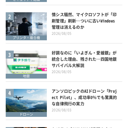
情シス騒然、マイクロソフトが「印
2
刷管理」刷新…ついに古いWindows
管理は消えるのか
2026/08/05
プリンタ・複合機
好調なのに「いよぎん・愛媛銀」が
3
統合した理由、残された…四国地銀
サバイバル大解説
2026/08/05
地銀
アンソロピックのAIドローン「Proj
4
ect Pilot」、成功率0％でも驚異的
な自律飛行の実力
2026/08/03
ドローン