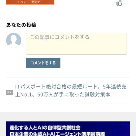
イベント・セミナー
あなたの投稿
コメントをする
ITパスポート絶対合格の最短ルート。5年連続売
PR
PR
PR
上No.1、60万人が手に取った試験対策本