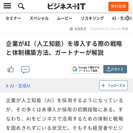
無料登録
セミナー
スペシャル
ムービー
リスキリング
AI・生成AI
会員限定
2020/05/27 06:10 掲載
企業がAI（人工知能）を導入する際の戦略
と体制構築方法、ガートナーが解説
共有する
AI・生成AI
フォローする
企業が人工知能（AI）を採用するようになっている
が、その多くは未導入か採用の初期段階にある。す
なわち、AIをビジネスで活用するための体制と戦略
を固めきれずにいる状況だ。そもそも経営者やビジ