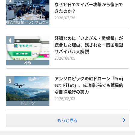
なぜ10日でサイバー攻撃から復旧で
きたのか？
2026/07/26
標的型攻撃・ランサムウェア対策
好調なのに「いよぎん・愛媛銀」が
4
統合した理由、残された…四国地銀
サバイバル大解説
2026/08/05
地銀
アンソロピックのAIドローン「Proj
5
ect Pilot」、成功率0％でも驚異的
な自律飛行の実力
2026/08/03
ドローン
もっと見る