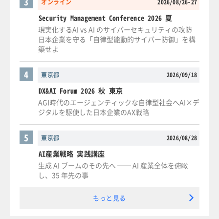
3
オンライン
2026/08/26-27
Security Management Conference 2026 夏
現実化するAI vs AI のサイバーセキュリティの攻防
日本企業を守る「自律型能動的サイバー防御」を構
築せよ
4
東京都
2026/09/18
DX&AI Forum 2026 秋 東京
AGI時代のエージェンティックな自律型社会へAI×デ
ジタルを駆使した日本企業のAX戦略
5
東京都
2026/08/28
AI産業戦略 実践講座
生成 AI ブームのその先へ ── AI 産業全体を俯瞰
し、35 年先の事
もっと見る