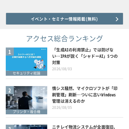
イベント・セミナー情報掲載(無料)
アクセス総合ランキング
「生成AIの利用禁止」では防げな
1
い…IPAが説く「シャドーAI」5つの
対策
2026/08/03
セキュリティ総論
情シス騒然、マイクロソフトが「印
2
刷管理」刷新…ついに古いWindows
管理は消えるのか
2026/08/05
プリンタ・複合機
ニチレイ物流システムが全面復旧、
3