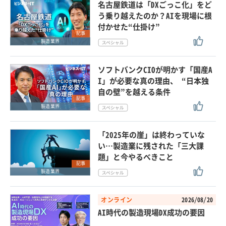
名古屋鉄道は「DXごっこ化」をど
う乗り越えたのか？AIを現場に根
付かせた“仕掛け”
記事
製造業界
ソフトバンクCIOが明かす「国産A
I」が必要な真の理由、 “日本独
自の壁”を越える条件
記事
製造業界
「2025年の崖」は終わっていな
い…製造業に残された「三大課
題」と今やるべきこと
記事
製造業界
オンライン
2026/08/20
AI時代の製造現場DX成功の要因