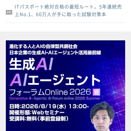
ITパスポート絶対合格の最短ルート。5年連続売
PR
PR
PR
上No.1、60万人が手に取った試験対策本