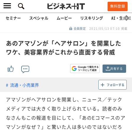
無料登録
セミナー
スペシャル
ムービー
リスキリング
AI・生成AI
会員限定
2021/05/13 07:10 掲載
あのアマゾンが「ヘアサロン」を開業した
ワケ、美容業界がこれから直面する脅威
共有する
流通・小売業界
フォローする
アマゾンがヘアサロンを開業し、ニュース／テック
メディアでは大きく取り上げられている。読者のみ
なさんもこの報道を目にして、「あのEコマースのア
マゾンがなぜ？」と驚いた人は多いのではないだろ