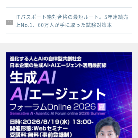
ITパスポート絶対合格の最短ルート。5年連続売
PR
PR
PR
上No.1、60万人が手に取った試験対策本