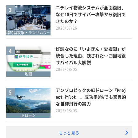
ニチレイ物流システムが全面復旧、
3
なぜ10日でサイバー攻撃から復旧で
きたのか？
2026/07/26
標的型攻撃・ランサムウェア対策
好調なのに「いよぎん・愛媛銀」が
4
統合した理由、残された…四国地銀
サバイバル大解説
2026/08/05
地銀
アンソロピックのAIドローン「Proj
5
ect Pilot」、成功率0％でも驚異的
な自律飛行の実力
2026/08/03
ドローン
もっと見る