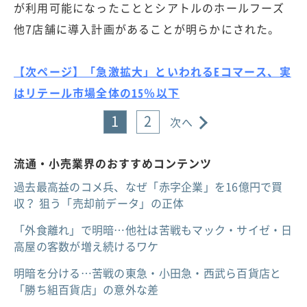
が利用可能になったこととシアトルのホールフーズ
他7店舗に導入計画があることが明らかにされた。
【次ページ】「急激拡大」といわれるEコマース、実
はリテール市場全体の15％以下
1
2
次へ
流通・小売業界のおすすめコンテンツ
過去最高益のコメ兵、なぜ「赤字企業」を16億円で買
収？ 狙う「売却前データ」の正体
「外食離れ」で明暗…他社は苦戦もマック・サイゼ・日
高屋の客数が増え続けるワケ
明暗を分ける…苦戦の東急・小田急・西武ら百貨店と
「勝ち組百貨店」の意外な差