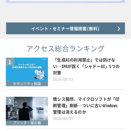
イベント・セミナー情報掲載(無料)
アクセス総合ランキング
「生成AIの利用禁止」では防げな
1
い…IPAが説く「シャドーAI」5つの
対策
2026/08/03
セキュリティ総論
情シス騒然、マイクロソフトが「印
2
刷管理」刷新…ついに古いWindows
管理は消えるのか
2026/08/05
プリンタ・複合機