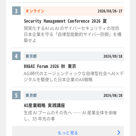
3
オンライン
2026/08/26-27
Security Management Conference 2026 夏
現実化するAI vs AI のサイバーセキュリティの攻防
日本企業を守る「自律型能動的サイバー防御」を構
築せよ
4
東京都
2026/09/18
DX&AI Forum 2026 秋 東京
AGI時代のエージェンティックな自律型社会へAI×デ
ジタルを駆使した日本企業のAX戦略
5
東京都
2026/08/28
AI産業戦略 実践講座
生成 AI ブームのその先へ ── AI 産業全体を俯瞰
し、35 年先の事
もっと見る