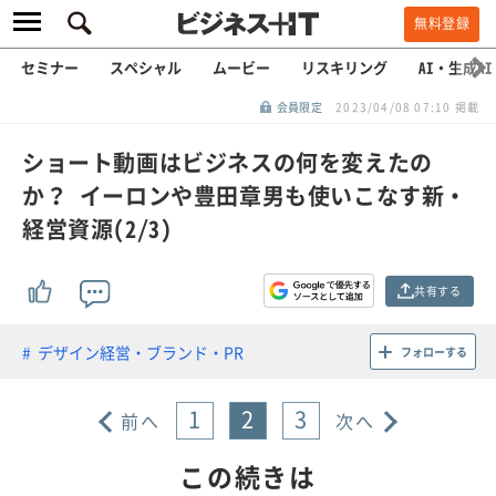
無料登録
セミナー
スペシャル
ムービー
リスキリング
AI・生成AI
会員限定
2023/04/08 07:10 掲載
ショート動画はビジネスの何を変えたの
か？ イーロンや豊田章男も使いこなす新・
経営資源(2/3)
共有する
デザイン経営・ブランド・PR
フォローする
1
2
3
前へ
次へ
この続きは