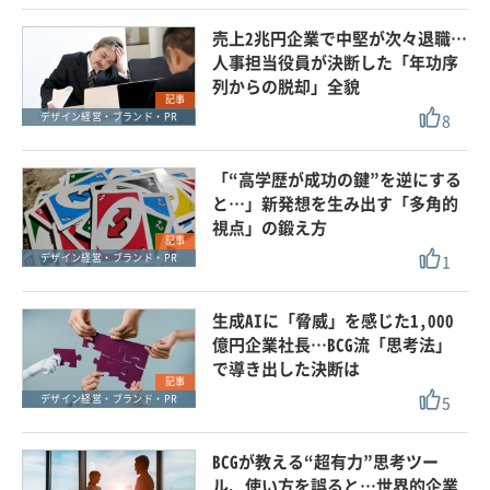
売上2兆円企業で中堅が次々退職…
人事担当役員が決断した「年功序
列からの脱却」全貌
記事
8
デザイン経営・ブランド・PR
「“高学歴が成功の鍵”を逆にする
と…」新発想を生み出す「多角的
視点」の鍛え方
記事
1
デザイン経営・ブランド・PR
生成AIに「脅威」を感じた1,000
億円企業社長…BCG流「思考法」
で導き出した決断は
記事
5
デザイン経営・ブランド・PR
BCGが教える“超有力”思考ツー
ル、使い方を誤ると…世界的企業