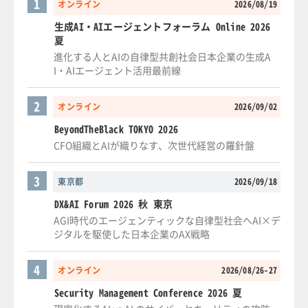
1
オンライン
2026/08/19
生成AI・AIエージェントフォーラム Online 2026
夏
進化する人とAIの自律型共創社会日本企業の生成A
I・AIエージェント活用最前線
2
オンライン
2026/09/02
BeyondTheBlack TOKYO 2026
CFO組織とAIが織りなす、次世代経営の羅針盤
3
東京都
2026/09/18
DX&AI Forum 2026 秋 東京
AGI時代のエージェンティックな自律型社会へAI×デ
ジタルを駆使した日本企業のAX戦略
4
オンライン
2026/08/26-27
Security Management Conference 2026 夏