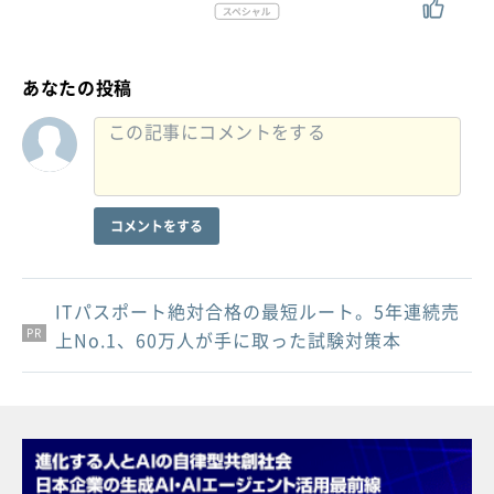
あなたの投稿
コメントをする
ITパスポート絶対合格の最短ルート。5年連続売
PR
PR
PR
上No.1、60万人が手に取った試験対策本