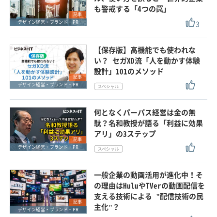
も警戒する「4つの罠」
記事
3
デザイン経営・ブランド・PR
【保存版】高機能でも使われな
い？ セガXD流「人を動かす体験
設計」101のメソッド
記事
デザイン経営・ブランド・PR
何となくパーパス経営は金の無
駄？名和教授が語る「利益に効果
アリ」の3ステップ
記事
デザイン経営・ブランド・PR
一般企業の動画活用が進化中！そ
の理由はHuluやTVerの動画配信を
支える技術による "配信技術の民
記事
主化"？
デザイン経営・ブランド・PR