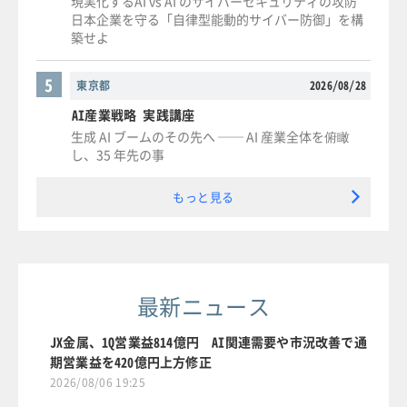
現実化するAI vs AI のサイバーセキュリティの攻防
日本企業を守る「自律型能動的サイバー防御」を構
築せよ
5
東京都
2026/08/28
AI産業戦略 実践講座
生成 AI ブームのその先へ ── AI 産業全体を俯瞰
し、35 年先の事
もっと見る
最新ニュース
JX金属、1Q営業益814億円 AI関連需要や市況改善で通
期営業益を420億円上方修正
2026/08/06 19:25