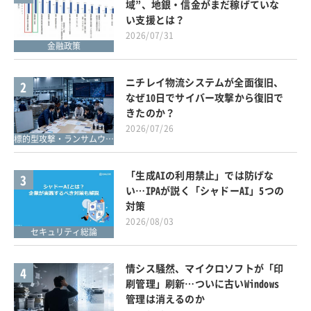
域”、地銀・信金がまだ稼げていな
い支援とは？
2026/07/31
金融政策
ニチレイ物流システムが全面復旧、
2
なぜ10日でサイバー攻撃から復旧で
きたのか？
2026/07/26
標的型攻撃・ランサムウェア対策
「生成AIの利用禁止」では防げな
3
い…IPAが説く「シャドーAI」5つの
対策
2026/08/03
セキュリティ総論
情シス騒然、マイクロソフトが「印
4
刷管理」刷新…ついに古いWindows
管理は消えるのか