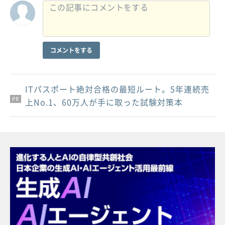
コメントをする
ITパスポート絶対合格の最短ルート。5年連続売
PR
PR
PR
上No.1、60万人が手に取った試験対策本