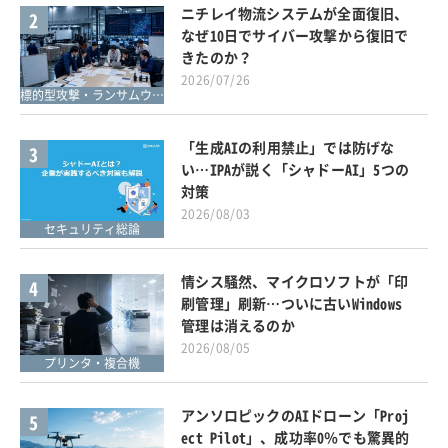
ニチレイ物流システムが全面復旧、
2
なぜ10日でサイバー攻撃から復旧で
きたのか？
2026/07/26
標的型攻撃・ランサムウェア対策
「生成AIの利用禁止」では防げな
3
い…IPAが説く「シャドーAI」5つの
対策
2026/08/03
セキュリティ総論
情シス騒然、マイクロソフトが「印
4
刷管理」刷新…ついに古いWindows
管理は消えるのか
2026/08/05
プリンタ・複合機
アンソロピックのAIドローン「Proj
5
ect Pilot」、成功率0％でも驚異的