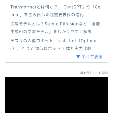
Transformerとは何か？ 「ChatGPT」や「Ge
mini」を生み出した超重要技術の進化
拡散モデルとは？Stable Diffusionなど「画像
生成AIの学習モデル」をわかりやすく解説
テスラの人型ロボット「tesla bot（Optimu
s）」とは？ 類似ロボット10体と実力比較
▼ すべて表示
編集部おすすめ動画