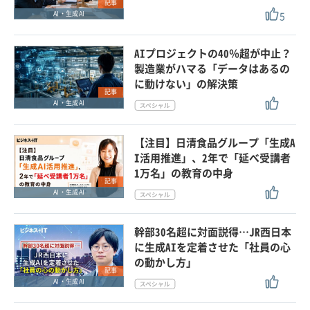
記事
5
AI・生成AI
AIプロジェクトの40％超が中止？
製造業がハマる「データはあるの
に動けない」の解決策
記事
AI・生成AI
【注目】日清食品グループ「生成A
I活用推進」、2年で「延べ受講者
1万名」の教育の中身
記事
AI・生成AI
幹部30名超に対面説得…JR西日本
に生成AIを定着させた「社員の心
の動かし方」
記事
AI・生成AI