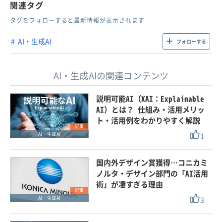
関連タグ
タグをフォローすると最新情報が表示されます
AI・生成AI
フォローする
AI・生成AIの関連コンテンツ
説明可能AI（XAI：Explainable
AI）とは？ 仕組み・活用メリッ
ト・活用例をわかりやすく解説
記事
1
AI・生成AI
国内外デザイン賞獲得…コニカミ
ノルタ・デザイン部門の「AI活用
術」が凄すぎる理由
記事
3
AI・生成AI