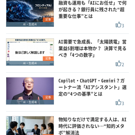
融資も運用も「AIにお任せ」で何
が起きる？銀行員に残された“超
重要な仕事”とは
記事
3
AI・生成AI
AI需要で急成長、「太陽誘電」営
業益5割増は本物か？ 決算で見る
べき「4つの数字」
記事
2
AI・生成AI
Copilot・ChatGPT・Gemini？ガ
ートナー流「AIアシスタント」選
定の“4つの基準”とは
記事
3
AI・生成AI
物知りなだけで満足する人は、AI
時代に評価されない…“知的メタ
ボ”解消法