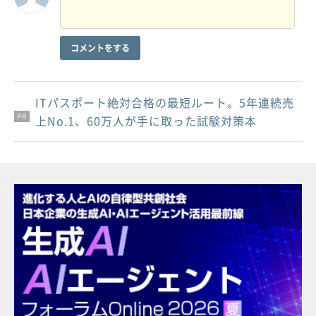
コメントをする
ITパスポート絶対合格の最短ルート。5年連続売
PR
PR
PR
上No.1、60万人が手に取った試験対策本