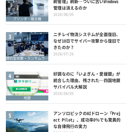
刷管理」刷新…ついに古いWindows
管理は消えるのか
2026/08/05
プリンタ・複合機
ニチレイ物流システムが全面復旧、
3
なぜ10日でサイバー攻撃から復旧で
きたのか？
2026/07/26
標的型攻撃・ランサムウェア対策
好調なのに「いよぎん・愛媛銀」が
4
統合した理由、残された…四国地銀
サバイバル大解説
2026/08/05
地銀
アンソロピックのAIドローン「Proj
5
ect Pilot」、成功率0％でも驚異的
な自律飛行の実力