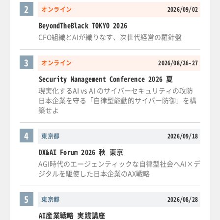
2
オンライン
2026/09/02
BeyondTheBlack TOKYO 2026
CFO組織とAIが織りなす、次世代経営の羅針盤
3
オンライン
2026/08/26-27
Security Management Conference 2026 夏
現実化するAI vs AI のサイバーセキュリティの攻防
日本企業を守る「自律型能動的サイバー防御」を構
築せよ
4
東京都
2026/09/18
DX&AI Forum 2026 秋 東京
AGI時代のエージェンティックな自律型社会へAI×デ
ジタルを駆使した日本企業のAX戦略
5
東京都
2026/08/28
AI産業戦略 実践講座