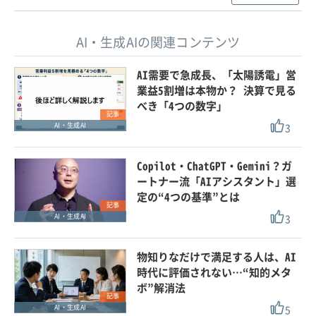
AI・生成AIの関連コンテンツ
AI需要で急成長、「太陽誘電」営
業益5割増は本物か？ 決算で見る
べき「4つの数字」
記事
3
AI・生成AI
Copilot・ChatGPT・Gemini？ガ
ートナー流「AIアシスタント」選
定の“4つの基準”とは
記事
3
AI・生成AI
物知りなだけで満足する人は、AI
時代に評価されない…“知的メタ
ボ”解消法
記事
5
AI・生成AI