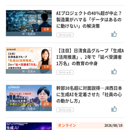
AIプロジェクトの40％超が中止？
製造業がハマる「データはあるの
に動けない」の解決策
記事
AI・生成AI
【注目】日清食品グループ「生成A
I活用推進」、2年で「延べ受講者
1万名」の教育の中身
記事
AI・生成AI
幹部30名超に対面説得…JR西日本
に生成AIを定着させた「社員の心
の動かし方」
記事
AI・生成AI
オンライン
2026/08/19