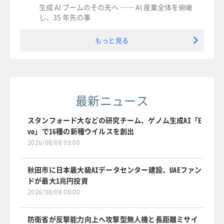
生成 AI ブームのその先へ ── AI 産業全体を俯瞰
し、35 年先の事
もっと見る
最新ニュース
スタンフォード大などの研究チーム、ゲノム生成AI「E
vo」で16種の新種ウイルスを創出
2026/08/08 09:00
秋田市に日本最大級AIデータセンター建設、UAEファン
ドが最大1兆円投資
2026/08/08 08:00
防衛省が反撃能力向上へ攻撃型無人機と長距離ミサイ