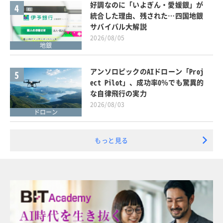
好調なのに「いよぎん・愛媛銀」が
4
統合した理由、残された…四国地銀
サバイバル大解説
2026/08/05
地銀
アンソロピックのAIドローン「Proj
5
ect Pilot」、成功率0％でも驚異的
な自律飛行の実力
2026/08/03
ドローン
もっと見る