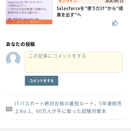
オンライン
2026/09/11
Salesforceを”使うだけ”から”成
果を出す”へ
イベント・セミナー
あなたの投稿
コメントをする
ITパスポート絶対合格の最短ルート。5年連続売
PR
PR
PR
上No.1、60万人が手に取った試験対策本