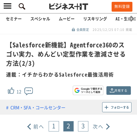
無料登録
セミナー
スペシャル
ムービー
リスキリング
AI・生成AI
会員限定
2025/12/25 07:10 掲載
【Salesforce新機能】Agentforce360のス
ゴい実力、めんどい定型作業を激減させる
方法(2/3)
連載：イチからわかるSalesforce最強活用術
共有する
12
CRM・SFA・コールセンター
フォローする
1
2
3
前へ
次へ