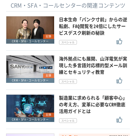
CRM・SFA・コールセンターの関連コンテンツ
日本生命「パンク寸前」からの逆
転劇、FAQ閲覧を24倍にしたサー
ビスデスク刷新の秘訣
記事
CRM・SFA・コールセンター
海外拠点にも展開、山洋電気が実
現した多言語対応標的型メール訓
練とセキュリティ教育
記事
CRM・SFA・コールセンター
製造業に求められる「顧客中心」
の考え方、変革に必要なCRM徹底
活用ガイドとは
記事
CRM・SFA・コールセンター