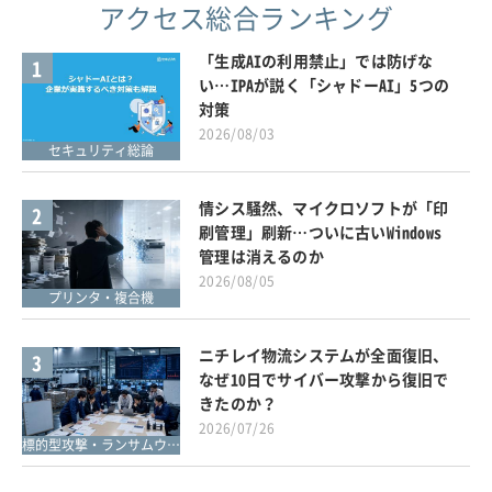
アクセス総合ランキング
「生成AIの利用禁止」では防げな
1
い…IPAが説く「シャドーAI」5つの
対策
2026/08/03
セキュリティ総論
情シス騒然、マイクロソフトが「印
2
刷管理」刷新…ついに古いWindows
管理は消えるのか
2026/08/05
プリンタ・複合機
ニチレイ物流システムが全面復旧、
3
なぜ10日でサイバー攻撃から復旧で
きたのか？
2026/07/26
標的型攻撃・ランサムウェア対策