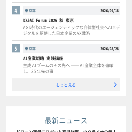
4
東京都
2026/09/18
DX&AI Forum 2026 秋 東京
AGI時代のエージェンティックな自律型社会へAI×デ
ジタルを駆使した日本企業のAX戦略
5
東京都
2026/08/28
AI産業戦略 実践講座
生成 AI ブームのその先へ ── AI 産業全体を俯瞰
し、35 年先の事
もっと見る
最新ニュース
ドローン空母にロボット空挺強襲、ウクライナの無人