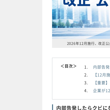
2026年12月施行、改
＜目次＞
内部告発
【12月
【重要】
企業が1
内部告発したらクビに