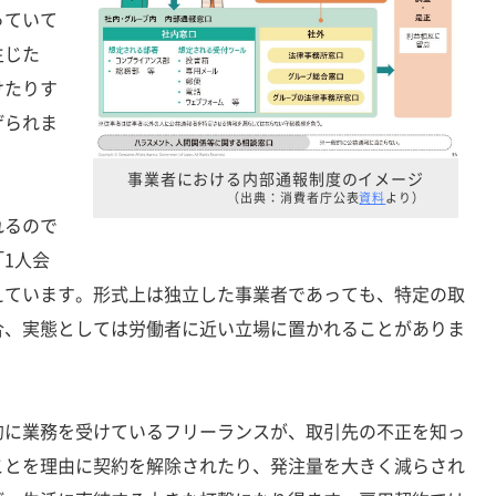
っていて
生じた
けたりす
げられま
事業者における内部通報制度のイメージ
（出典：消費者庁公表
資料
より）
れるので
1人会
えています。形式上は独立した事業者であっても、特定の取
合、実態としては労働者に近い立場に置かれることがありま
に業務を受けているフリーランスが、取引先の不正を知っ
ことを理由に契約を解除されたり、発注量を大きく減らされ