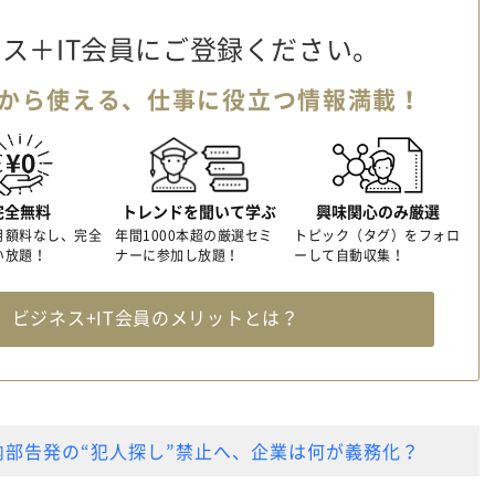
ス＋IT会員に
ご登録ください。
から使える、
仕事に役立つ情報満載！
完全無料
トレンドを聞いて学ぶ
興味関心のみ厳選
月額料なし、完全
年間1000本超の厳選セミ
トピック（タグ）をフォロ
い放題！
ナーに参加し放題！
ーして自動収集！
料
ビジネス+IT会員のメリットとは？
部告発の“犯人探し”禁止へ、企業は何が義務化？