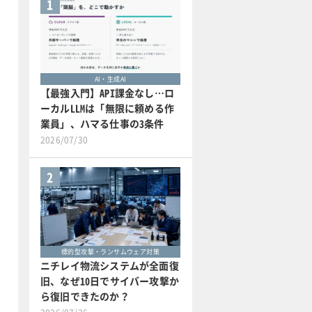
1
AI・生成AI
【最強入門】API課金なし…ロ
ーカルLLMは「無限に頼める作
業員」、ハマる仕事の3条件
2026/07/30
2
標的型攻撃・ランサムウェア対策
ニチレイ物流システムが全面復
旧、なぜ10日でサイバー攻撃か
ら復旧できたのか？