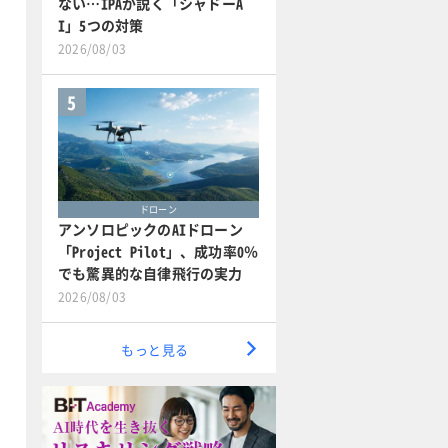
ない…IPAが説く「シャドーA
I」5つの対策
2026/08/03
5
ドローン
アンソロピックのAIドローン
「Project Pilot」、成功率0％
でも驚異的な自律飛行の実力
2026/08/03
もっと見る