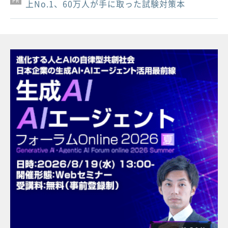
PR
PR
PR
上No.1、60万人が手に取った試験対策本