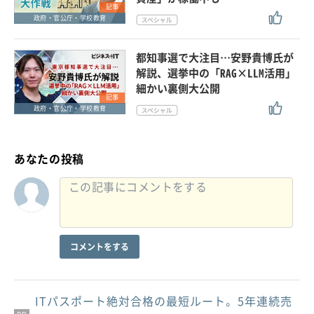
記事
政府・官公庁・学校教育
都知事選で大注目…安野貴博氏が
解説、選挙中の「RAG×LLM活用」
細かい裏側大公開
記事
政府・官公庁・学校教育
あなたの投稿
コメントをする
ITパスポート絶対合格の最短ルート。5年連続売