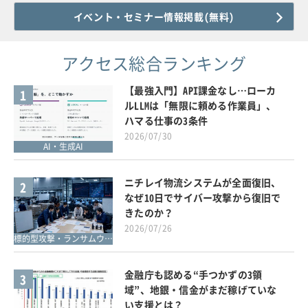
イベント・セミナー情報掲載(無料)
アクセス総合ランキング
【最強入門】API課金なし…ローカ
1
ルLLMは「無限に頼める作業員」、
ハマる仕事の3条件
2026/07/30
AI・生成AI
ニチレイ物流システムが全面復旧、
2
なぜ10日でサイバー攻撃から復旧で
きたのか？
2026/07/26
標的型攻撃・ランサムウェア対策
金融庁も認める“手つかずの3領
3
域”、地銀・信金がまだ稼げていな
い支援とは？