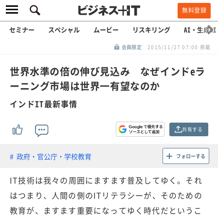
無料登録
セミナー
スペシャル
ムービー
リスキリング
AI・生成AI
会員限定
2015/11/27 07:00 掲載
世界水準の倍の伸び見込み なぜインドeラ
ーニング市場は世界一有望なのか
インドIT最新事情
共有する
政府・官公庁・学校教育
フォローする
IT技術は我々の周囲にますます普及してゆく。それ
はつまり、人間の側のITリテラシーが、そのための
教育が、ますます重要になってゆく時代だというこ