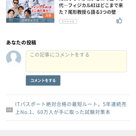
代…フィジカルAIはどこまで来
た？尾形教授ら語る3つの壁
記事
ロボティクス
あなたの投稿
コメントをする
ITパスポート絶対合格の最短ルート。5年連続売
PR
PR
PR
上No.1、60万人が手に取った試験対策本