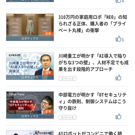
4
310万円の家庭用ロボ「NEO」の知
られざる正体、購入者の「プライ
ベート丸裸」の衝撃
記事
6
ロボティクス
川崎重工が明かす「AI導入で陥り
がちな3つの壁」、人材不足でも成
果を出す段階的アプローチ
記事
ロボティクス
中部電力が明かす「OTセキュリテ
ィ」の鉄則、制御システムはこう
守り抜け
記事
ロボティクス
AIロボットがコンビニで働く時