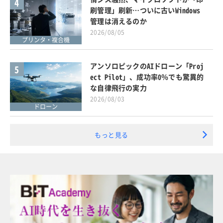
4
刷管理」刷新…ついに古いWindows
管理は消えるのか
2026/08/05
プリンタ・複合機
アンソロピックのAIドローン「Proj
5
ect Pilot」、成功率0％でも驚異的
な自律飛行の実力
2026/08/03
ドローン
もっと見る