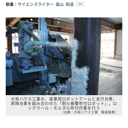
執筆：
サイエンスライター 森山 和道
大和ハウス工業の、産業用ロボットアームと走行台車、
昇降台車を組み合わせた「耐火被覆吹付ロボット」。ロ
ックウール・モルタル吹付作業を行う
（出典：大和ハウス工業 報道発表）