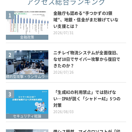
アクセス総合ランキング
金融庁も認める“手つかずの3領
1
域”、地銀・信金がまだ稼げていな
い支援とは？
2026/07/31
金融政策
ニチレイ物流システムが全面復旧、
2
なぜ10日でサイバー攻撃から復旧で
きたのか？
2026/07/26
標的型攻撃・ランサムウェア対策
「生成AIの利用禁止」では防げな
3
い…IPAが説く「シャドーAI」5つの
対策
2026/08/03
セキュリティ総論
情シス騒然、マイクロソフトが「印