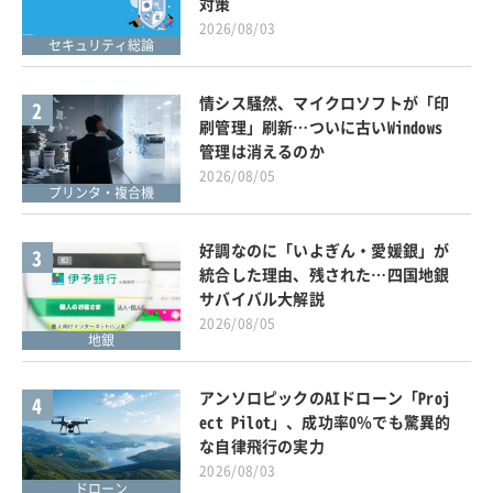
対策
2026/08/03
セキュリティ総論
情シス騒然、マイクロソフトが「印
2
刷管理」刷新…ついに古いWindows
管理は消えるのか
2026/08/05
プリンタ・複合機
好調なのに「いよぎん・愛媛銀」が
3
統合した理由、残された…四国地銀
サバイバル大解説
2026/08/05
地銀
アンソロピックのAIドローン「Proj
4
ect Pilot」、成功率0％でも驚異的
な自律飛行の実力
2026/08/03
ドローン