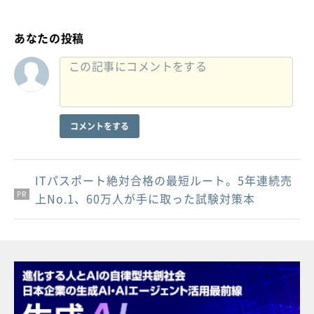
あなたの投稿
コメントをする
ITパスポート絶対合格の最短ルート。5年連続売
PR
PR
PR
上No.1、60万人が手に取った試験対策本