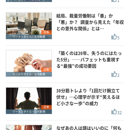
1
結局、裁量労働制は「善」か
「悪」か？ 調査から見えた「年収
との意外な関係」とは…
記事
5
ワークスタイル・在宅勤務
「築くのは20年、失うのにはたっ
た5分」──バフェットも重視す
る“最強”の成功要因
記事
2
ワークスタイル・在宅勤務
30分筋トレより「1回だけ腕立て
伏せ」…心理学が示す“笑えるほ
ど小さな一歩”の威力
記事
32
ワークスタイル・在宅勤務
なぜあの人は頭はいいのに「何も