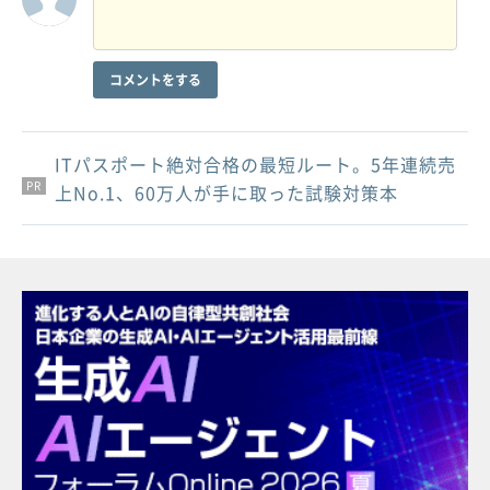
コメントをする
ITパスポート絶対合格の最短ルート。5年連続売
PR
PR
PR
上No.1、60万人が手に取った試験対策本