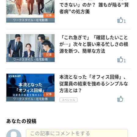
できない」のか？ 誰もが陥る“賢
者病”の処方箋
記事
1
ワークスタイル・在宅勤務
「これ急ぎで」「確認したいこと
が…」次々と襲い来る忙しさの根
源を断つ、簡単な方法
記事
1
ワークスタイル・在宅勤務
本流となった「オフィス回帰」、
従業員の結束を強めるシンプルな
方法とは？
記事
ワークスタイル・在宅勤務
あなたの投稿