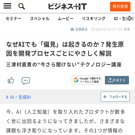
無料登録
セミナー
スペシャル
ムービー
リスキリング
AI・生成AI
会員限定
2020/01/21 07:10 掲載
なぜAIでも「偏見」は起きるのか？発生原
因を開発プロセスごとにやさしく解説
三津村直貴の“今さら聞けない”テクノロジー講座
共有する
AI・生成AI
フォローする
今、AI（人工知能）を取り入れたプロダクトが数多
く世に出回るようになってきましたが、さまざまな
課題も浮き彫りになっています。その1つが情報の