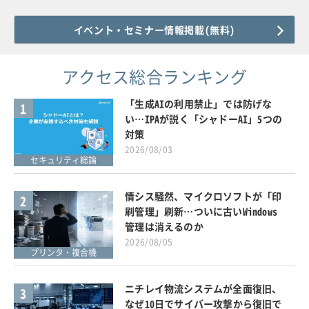
イベント・セミナー情報掲載(無料)
アクセス総合ランキング
「生成AIの利用禁止」では防げな
1
い…IPAが説く「シャドーAI」5つの
対策
2026/08/03
セキュリティ総論
情シス騒然、マイクロソフトが「印
2
刷管理」刷新…ついに古いWindows
管理は消えるのか
2026/08/05
プリンタ・複合機
ニチレイ物流システムが全面復旧、
3
なぜ10日でサイバー攻撃から復旧で