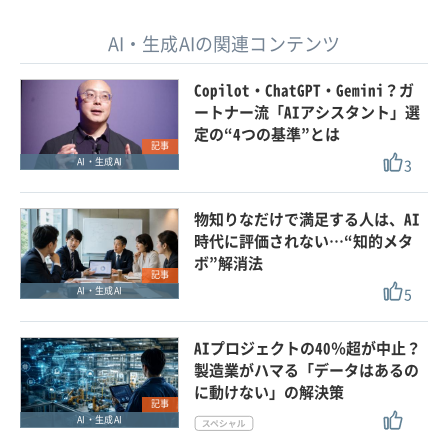
AI・生成AIの関連コンテンツ
Copilot・ChatGPT・Gemini？ガ
ートナー流「AIアシスタント」選
定の“4つの基準”とは
記事
3
AI・生成AI
物知りなだけで満足する人は、AI
時代に評価されない…“知的メタ
ボ”解消法
記事
5
AI・生成AI
AIプロジェクトの40％超が中止？
製造業がハマる「データはあるの
に動けない」の解決策
記事
AI・生成AI