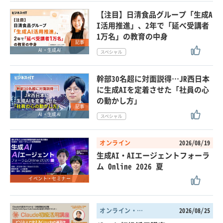
【注目】日清食品グループ「生成A
I活用推進」、2年で「延べ受講者
1万名」の教育の中身
記事
AI・生成AI
幹部30名超に対面説得…JR西日本
に生成AIを定着させた「社員の心
の動かし方」
記事
AI・生成AI
オンライン
2026/08/19
生成AI・AIエージェントフォーラ
ム Online 2026 夏
イベント・セミナー
オンライン・東京都
2026/08/25