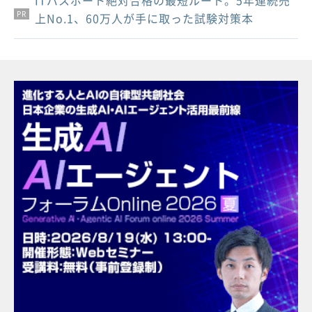
ITパスポート絶対合格の最短ルート。5年連続売
PR
PR
PR
上No.1、60万人が手に取った試験対策本