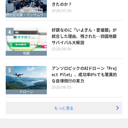
きたのか？
2026/07/26
標的型攻撃・ランサムウェア対策
好調なのに「いよぎん・愛媛銀」が
4
統合した理由、残された…四国地銀
サバイバル大解説
2026/08/05
地銀
アンソロピックのAIドローン「Proj
5
ect Pilot」、成功率0％でも驚異的
な自律飛行の実力
2026/08/03
ドローン
もっと見る