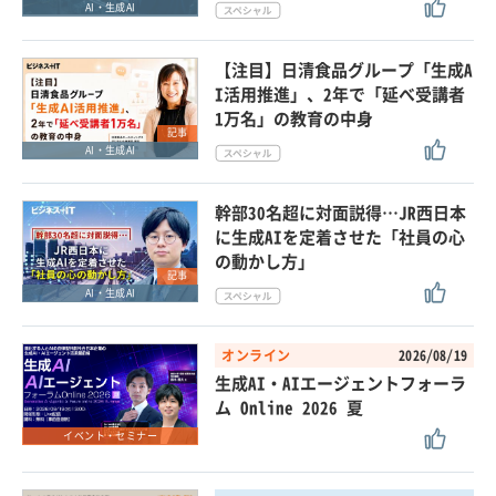
AI・生成AI
【注目】日清食品グループ「生成A
I活用推進」、2年で「延べ受講者
1万名」の教育の中身
記事
AI・生成AI
幹部30名超に対面説得…JR西日本
に生成AIを定着させた「社員の心
の動かし方」
記事
AI・生成AI
オンライン
2026/08/19
生成AI・AIエージェントフォーラ
ム Online 2026 夏
イベント・セミナー