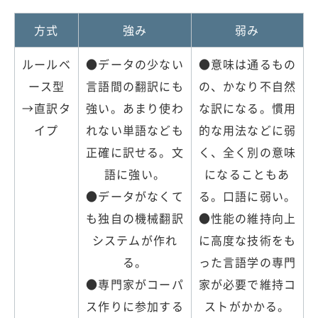
方式
強み
弱み
ルールベ
●データの少ない
●意味は通るもの
ース型
言語間の翻訳にも
の、かなり不自然
→直訳タ
強い。あまり使わ
な訳になる。慣用
イプ
れない単語なども
的な用法などに弱
正確に訳せる。文
く、全く別の意味
語に強い。
になることもあ
●データがなくて
る。口語に弱い。
も独自の機械翻訳
●性能の維持向上
システムが作れ
に高度な技術をも
る。
った言語学の専門
●専門家がコーパ
家が必要で維持コ
ス作りに参加する
ストがかかる。