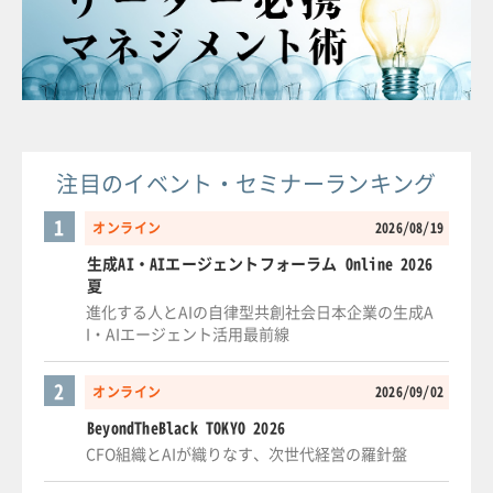
注目のイベント・セミナーランキング
1
オンライン
2026/08/19
生成AI・AIエージェントフォーラム Online 2026
夏
進化する人とAIの自律型共創社会日本企業の生成A
I・AIエージェント活用最前線
2
オンライン
2026/09/02
BeyondTheBlack TOKYO 2026
CFO組織とAIが織りなす、次世代経営の羅針盤