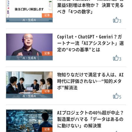
業益5割増は本物か？ 決算で見る
べき「4つの数字」
記事
3
AI・生成AI
Copilot・ChatGPT・Gemini？ガ
ートナー流「AIアシスタント」選
定の“4つの基準”とは
記事
3
AI・生成AI
物知りなだけで満足する人は、AI
時代に評価されない…“知的メタ
ボ”解消法
記事
5
AI・生成AI
AIプロジェクトの40％超が中止？
製造業がハマる「データはあるの
に動けない」の解決策
記事