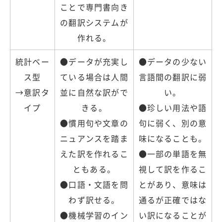
ことで専門書向き
の翻訳システムが
作れる。
統計ベー
●データが充実し
●データの少ない
ス型
ている場合は人間
言語間の翻訳に弱
→意訳タ
並に自然な訳がで
い。
イプ
きる。
●珍しい用法や語
●慣用句や文章の
句に弱く、別の意
ニュアンスを踏ま
味になることも。
えた訳を作れるこ
●一部の単語を無
ともある。
視して訳を作るこ
●口語・文語を問
とがあり、意味は
わず訳せる。
通るが正確ではな
●機械学習のイン
い訳になることが