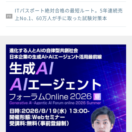
ITパスポート絶対合格の最短ルート。5年連続売
PR
PR
PR
上No.1、60万人が手に取った試験対策本