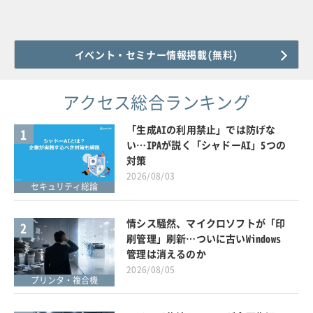
イベント・セミナー情報掲載(無料)
アクセス総合ランキング
「生成AIの利用禁止」では防げな
1
い…IPAが説く「シャドーAI」5つの
対策
2026/08/03
セキュリティ総論
情シス騒然、マイクロソフトが「印
2
刷管理」刷新…ついに古いWindows
管理は消えるのか
2026/08/05
プリンタ・複合機