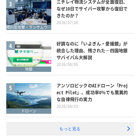
ニチレイ物流システムが全面復旧、
3
なぜ10日でサイバー攻撃から復旧で
きたのか？
2026/07/26
標的型攻撃・ランサムウェア対策
好調なのに「いよぎん・愛媛銀」が
4
統合した理由、残された…四国地銀
サバイバル大解説
2026/08/05
地銀
アンソロピックのAIドローン「Proj
5
ect Pilot」、成功率0％でも驚異的
な自律飛行の実力
2026/08/03
ドローン
もっと見る