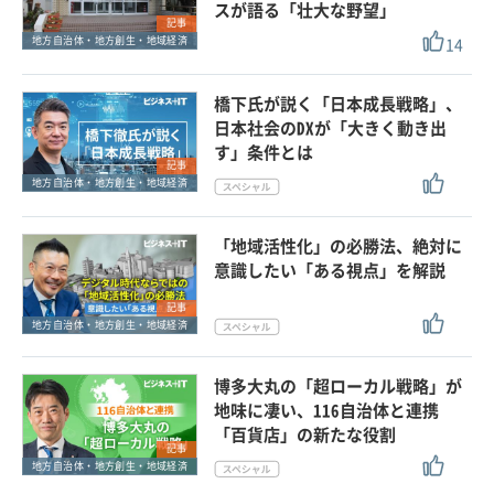
スが語る「壮大な野望」
記事
14
地方自治体・地方創生・地域経済
橋下氏が説く「日本成長戦略」、
日本社会のDXが「大きく動き出
す」条件とは
記事
地方自治体・地方創生・地域経済
「地域活性化」の必勝法、絶対に
意識したい「ある視点」を解説
記事
地方自治体・地方創生・地域経済
博多大丸の「超ローカル戦略」が
地味に凄い、116自治体と連携
「百貨店」の新たな役割
記事
地方自治体・地方創生・地域経済