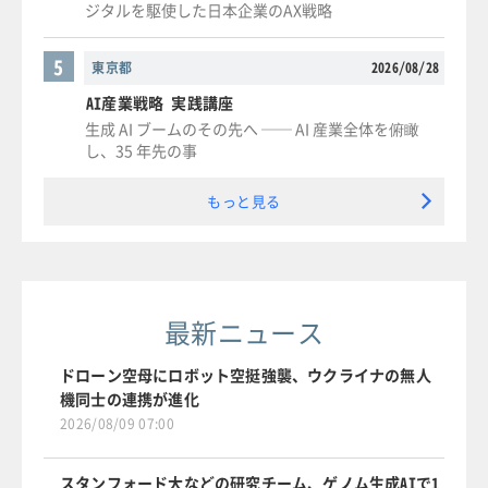
ジタルを駆使した日本企業のAX戦略
5
東京都
2026/08/28
AI産業戦略 実践講座
生成 AI ブームのその先へ ── AI 産業全体を俯瞰
し、35 年先の事
もっと見る
最新ニュース
ドローン空母にロボット空挺強襲、ウクライナの無人
機同士の連携が進化
2026/08/09 07:00
スタンフォード大などの研究チーム、ゲノム生成AIで1