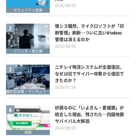
2026/08/03
セキュリティ総論
情シス騒然、マイクロソフトが「印
2
刷管理」刷新…ついに古いWindows
管理は消えるのか
2026/08/05
プリンタ・複合機
ニチレイ物流システムが全面復旧、
3
なぜ10日でサイバー攻撃から復旧で
きたのか？
2026/07/26
標的型攻撃・ランサムウェア対策
好調なのに「いよぎん・愛媛銀」が
4
統合した理由、残された…四国地銀
サバイバル大解説
2026/08/05
地銀