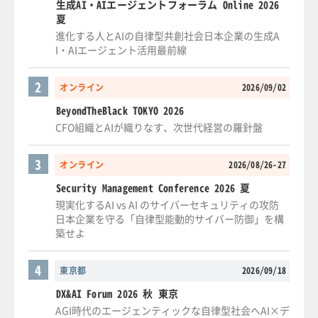
生成AI・AIエージェントフォーラム Online 2026
夏
進化する人とAIの自律型共創社会日本企業の生成A
I・AIエージェント活用最前線
2
オンライン
2026/09/02
BeyondTheBlack TOKYO 2026
CFO組織とAIが織りなす、次世代経営の羅針盤
3
オンライン
2026/08/26-27
Security Management Conference 2026 夏
現実化するAI vs AI のサイバーセキュリティの攻防
日本企業を守る「自律型能動的サイバー防御」を構
築せよ
4
東京都
2026/09/18
DX&AI Forum 2026 秋 東京
AGI時代のエージェンティックな自律型社会へAI×デ