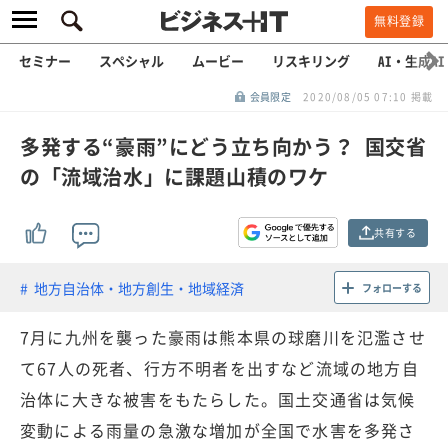
無料登録
セミナー
スペシャル
ムービー
リスキリング
AI・生成AI
会員限定
2020/08/05 07:10 掲載
多発する“豪雨”にどう立ち向かう？ 国交省
の「流域治水」に課題山積のワケ
共有する
地方自治体・地方創生・地域経済
フォローする
7月に九州を襲った豪雨は熊本県の球磨川を氾濫させ
て67人の死者、行方不明者を出すなど流域の地方自
治体に大きな被害をもたらした。国土交通省は気候
変動による雨量の急激な増加が全国で水害を多発さ