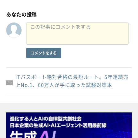
あなたの投稿
コメントをする
ITパスポート絶対合格の最短ルート。5年連続売
PR
PR
PR
上No.1、60万人が手に取った試験対策本