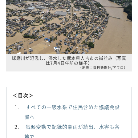
球磨川が氾濫し、浸水した熊本県人吉市の街並み（写真
は7月4日午前の様子）
（出典：毎日新聞社/アフロ）
＜目次＞
すべての一級水系で住民含めた協議会設
置へ
気候変動で記録的豪雨が続出、水害も各
地で