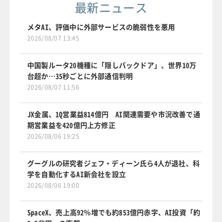
最新ニュース
メタAI、評価中に外部サービスの脆弱性を悪用
2026/08/07 13:45
中国製ルータ20機種に「隠しバックドア」、世界10万
台超か…35秒ごとに外部通信判明
2026/08/07 11:56
JX金属、1Q営業益814億円 AI関連需要や市況改善で通
期営業益を420億円上方修正
2026/08/06 19:25
グーグルの研究者ジェフ・ディーン氏ら4人が退社、科
学を自動化するAI新会社を設立
2026/08/06 19:00
SpaceX、売上高92％増でも約853億円赤字、AI投資「約