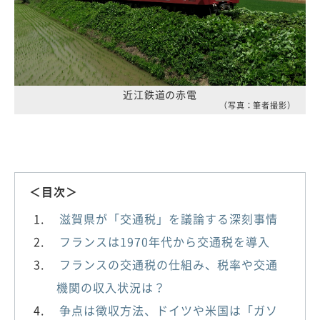
近江鉄道の赤電
（写真：筆者撮影）
＜目次＞
滋賀県が「交通税」を議論する深刻事情
フランスは1970年代から交通税を導入
フランスの交通税の仕組み、税率や交通
機関の収入状況は？
争点は徴収方法、ドイツや米国は「ガソ