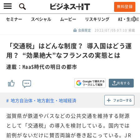
無料登録
セミナー
スペシャル
ムービー
リスキリング
AI・生成AI
会員限定
2022/07/05 07:10 掲載
「交通税」はどんな制度？ 導入国はどう運
用？ “効果絶大”なフランスの実態とは
連載：MaaS時代の明日の都市
共有する
地方自治体・地方創生・地域経済
フォローする
滋賀県が鉄道やバスなどの公共交通を維持する財源
として「交通税」の導入を検討している。国内では
前例がないだけに賛否両論が巻き起こっている。JR