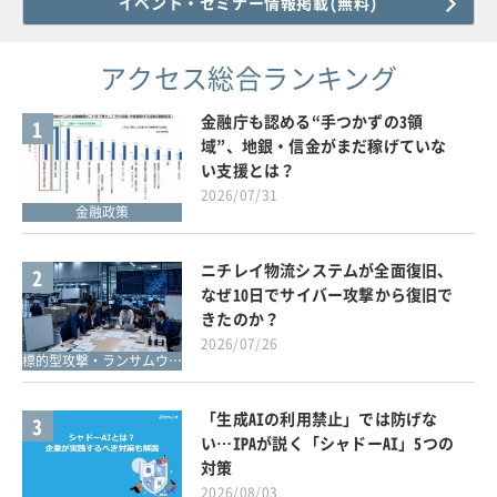
イベント・セミナー情報掲載(無料)
アクセス総合ランキング
金融庁も認める“手つかずの3領
1
域”、地銀・信金がまだ稼げていな
い支援とは？
2026/07/31
金融政策
ニチレイ物流システムが全面復旧、
2
なぜ10日でサイバー攻撃から復旧で
きたのか？
2026/07/26
標的型攻撃・ランサムウェア対策
「生成AIの利用禁止」では防げな
3
い…IPAが説く「シャドーAI」5つの
対策
2026/08/03