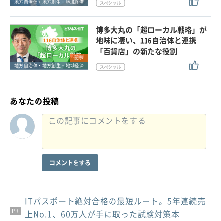
地方自治体・地方創生・地域経済
博多大丸の「超ローカル戦略」が
地味に凄い、116自治体と連携
「百貨店」の新たな役割
記事
地方自治体・地方創生・地域経済
あなたの投稿
コメントをする
ITパスポート絶対合格の最短ルート。5年連続売
PR
PR
PR
上No.1、60万人が手に取った試験対策本