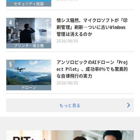
セキュリティ総論
情シス騒然、マイクロソフトが「印
4
刷管理」刷新…ついに古いWindows
管理は消えるのか
2026/08/05
プリンタ・複合機
アンソロピックのAIドローン「Proj
5
ect Pilot」、成功率0％でも驚異的
な自律飛行の実力
2026/08/03
ドローン
もっと見る