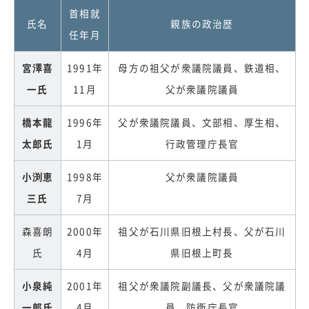
首相就
氏名
親族の政治歴
任年月
宮澤喜
1991年
母方の祖父が衆議院議員、鉄道相、
一氏
11月
父が衆議院議員
橋本龍
1996年
父が衆議院議員、文部相、厚生相、
太郎氏
1月
行政管理庁長官
小渕恵
1998年
父が衆議院議員
三氏
7月
森喜朗
2000年
祖父が石川県旧根上村長、父が石川
氏
4月
県旧根上町長
小泉純
2001年
祖父が衆議院副議長、父が衆議院議
一郎氏
4月
員、防衛庁長官