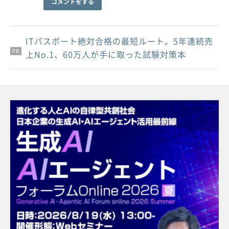
コメントをする
ITパスポート絶対合格の最短ルート。5年連続売
PR
PR
PR
上No.1、60万人が手に取った試験対策本