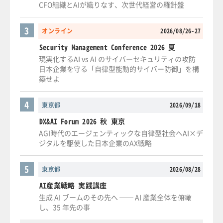
CFO組織とAIが織りなす、次世代経営の羅針盤
3
オンライン
2026/08/26-27
Security Management Conference 2026 夏
現実化するAI vs AI のサイバーセキュリティの攻防
日本企業を守る「自律型能動的サイバー防御」を構
築せよ
4
東京都
2026/09/18
DX&AI Forum 2026 秋 東京
AGI時代のエージェンティックな自律型社会へAI×デ
ジタルを駆使した日本企業のAX戦略
5
東京都
2026/08/28
AI産業戦略 実践講座
生成 AI ブームのその先へ ── AI 産業全体を俯瞰
し、35 年先の事