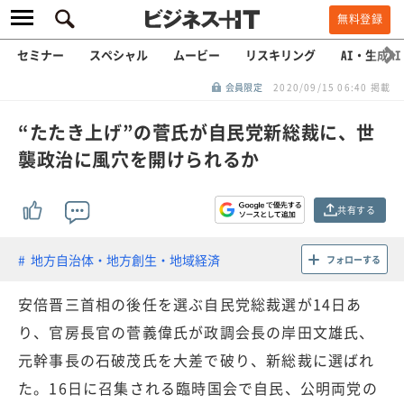
無料登録
セミナー
スペシャル
ムービー
リスキリング
AI・生成AI
会員限定
2020/09/15 06:40 掲載
“たたき上げ”の菅氏が自民党新総裁に、世
襲政治に風穴を開けられるか
共有する
地方自治体・地方創生・地域経済
フォローする
安倍晋三首相の後任を選ぶ自民党総裁選が14日あ
り、官房長官の菅義偉氏が政調会長の岸田文雄氏、
元幹事長の石破茂氏を大差で破り、新総裁に選ばれ
た。16日に召集される臨時国会で自民、公明両党の