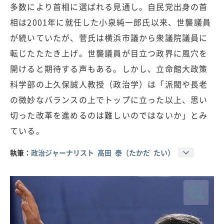
多数により首相に選ばれる見通し。自民党出身の首
相は2001年に就任した小泉純一郎氏以来、世襲議員
が続いていたが、菅氏は横浜市議から衆議院議員に
転じたたたき上げ。世襲議員が目立つ政界に風穴を
開けると期待する声もある。しかし、立命館大政策
科学部の上久保誠人教授（政治学）は「派閥や長老
の微妙なバランスの上でトップに立った以上、思い
切った改革を進めるのは難しいのではないか」とみ
ている。
執筆：
政治ジャーナリスト 高田 泰（たかだ たい）