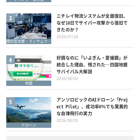
ニチレイ物流システムが全面復旧、
3
なぜ10日でサイバー攻撃から復旧で
きたのか？
2026/07/26
標的型攻撃・ランサムウェア対策
好調なのに「いよぎん・愛媛銀」が
4
統合した理由、残された…四国地銀
サバイバル大解説
2026/08/05
地銀
アンソロピックのAIドローン「Proj
5
ect Pilot」、成功率0％でも驚異的
な自律飛行の実力
2026/08/03
ドローン