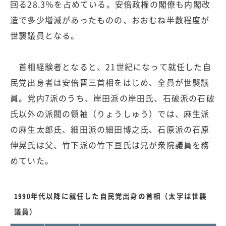
回る28.3％を占めている。安倍政権の閣僚も内閣改
造で多少増減があったものの、おおむね半数程度が
世襲議員となる。
首相経験者となると、21世紀になって就任した自
民党出身者は安倍晋三首相をはじめ、全員が世襲議
員。党内7派のうち、岸田派の岸田氏、石破派の石破
氏以外の派閥の領袖（りょうしゅう）では、麻生派
の麻生太郎氏、細田派の細田博之氏、石原派の石原
伸晃氏は父、竹下派の竹下亘氏は兄が衆院議員を務
めていた。
1990年代以降に就任した自民党出身の首相（太字は世襲
議員）