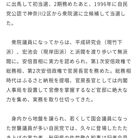
に出馬して初当選、2期務めたあと、1996年に自民
党公認で神奈川2区から衆院選に立候補して当選し
た。
衆院議員になってからは、平成研究会（現竹下
派）、宏池会（現岸田派）と派閥を渡り歩いて無派
閥に。安倍首相に実力を認められ、第1次安倍政権で
総務相、第2次安倍政権で官房長官を務めた。総務相
時代はふるさと納税を提唱、官房長官としては内閣
人事局を設置して官僚を掌握するなど官邸に絶大な
力を集め、実務を取り仕切ってきた。
身内から地盤を譲られ、若くして国会議員になっ
た世襲議員が多い自民党では、久々に登場したたた
き上げの実力者。秋田県の佐竹敬久知事は記者会見