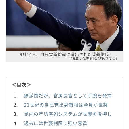
9月14日、自民党新総裁に選出された菅義偉氏
（写真：代表撮影/AFP/アフロ）
＜目次＞
無派閥だが、官房長官として手腕を発揮
21世紀の自民党出身首相は全員が世襲
党内の年功序列システムが世襲を後押し
過去には世襲制限に強い意欲