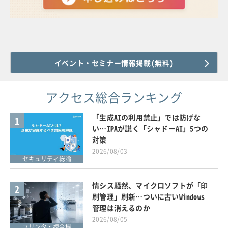
イベント・セミナー情報掲載(無料)
アクセス総合ランキング
「生成AIの利用禁止」では防げな
1
い…IPAが説く「シャドーAI」5つの
対策
2026/08/03
セキュリティ総論
情シス騒然、マイクロソフトが「印
2
刷管理」刷新…ついに古いWindows
管理は消えるのか
2026/08/05
プリンタ・複合機