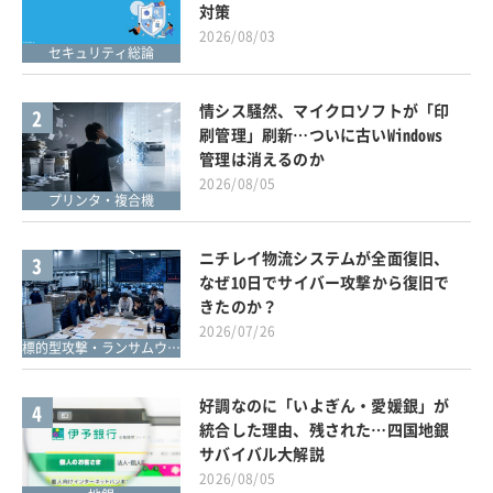
対策
2026/08/03
セキュリティ総論
情シス騒然、マイクロソフトが「印
2
刷管理」刷新…ついに古いWindows
管理は消えるのか
2026/08/05
プリンタ・複合機
ニチレイ物流システムが全面復旧、
3
なぜ10日でサイバー攻撃から復旧で
きたのか？
2026/07/26
標的型攻撃・ランサムウェア対策
好調なのに「いよぎん・愛媛銀」が
4
統合した理由、残された…四国地銀
サバイバル大解説
2026/08/05