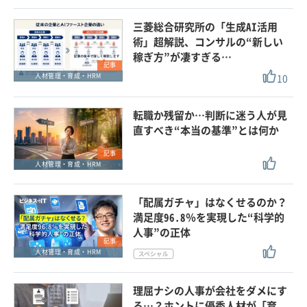
三菱総合研究所の「生成AI活用
術」超解説、コンサルの“新しい
稼ぎ方”が凄すぎる…
記事
10
人材管理・育成・HRM
転職か残留か…判断に迷う人が見
直すべき“本当の基準”とは何か
記事
人材管理・育成・HRM
「配属ガチャ」はなくせるのか？
満足度96.8％を実現した“科学的
人事”の正体
記事
人材管理・育成・HRM
理屈ナシの人事が会社をダメにす
る…？ホントに優秀人材が「育