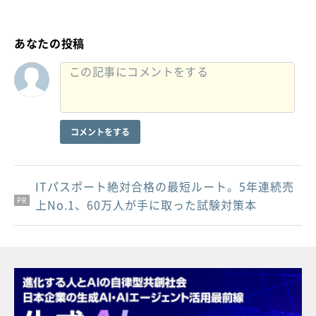
あなたの投稿
コメントをする
ITパスポート絶対合格の最短ルート。5年連続売
PR
PR
PR
上No.1、60万人が手に取った試験対策本