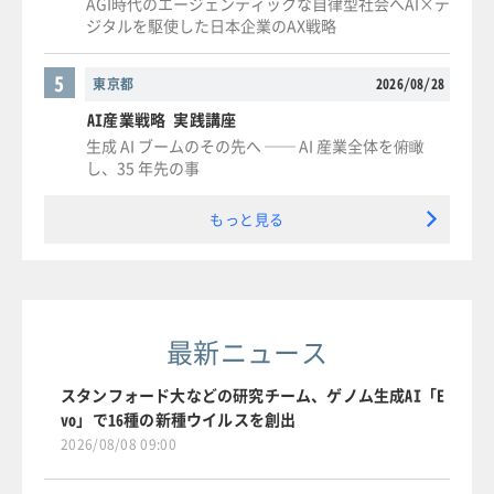
AGI時代のエージェンティックな自律型社会へAI×デ
ジタルを駆使した日本企業のAX戦略
5
東京都
2026/08/28
AI産業戦略 実践講座
生成 AI ブームのその先へ ── AI 産業全体を俯瞰
し、35 年先の事
もっと見る
最新ニュース
スタンフォード大などの研究チーム、ゲノム生成AI「E
vo」で16種の新種ウイルスを創出
2026/08/08 09:00